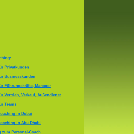
ching:
ür Privatkunden
für Businesskunden
ür Führungskräfte, Manager
ür Vertrieb, Verkauf, Außendienst
ür Teams
oaching in Dubai
oaching in Abu Dhabi
g zum Personal-Coach