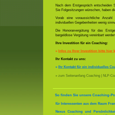
Nach dem Erstgespräch entscheiden S
Sie Folgesitzungen wünschen, haben die
Vorab eine voraussichtliche Anzah
individuellen Gegebenheiten wenig sinnv
Die Honorarvergütung für das Erstge
bargeldlose Vergütung vereinbart werde
Ihre Investition für ein Coaching:
»
Infos zu Ihrer Investition bitte hier 
Ihr Kontakt zu uns:
»
Ihr Kontakt für ein individuelles Co
» zum Seitenanfang Coaching | NLP-Coa
So finden Sie unsere Coaching-Pr
für Interessenten aus dem Raum Fran
Nexus Coaching und Persönlichkei