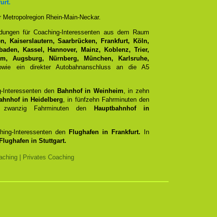
urt.
er Metropolregion Rhein-Main-Neckar.
ndungen für Coaching-Interessenten aus dem Raum
, Kaiserslautern, Saarbrücken, Frankfurt, Köln,
aden, Kassel, Hannover, Mainz, Koblenz, Trier,
Ulm, Augsburg, Nürnberg, München, Karlsruhe,
ie ein direkter Autobahnanschluss an die A5
g-Interessenten den
Bahnhof in Weinheim
, in zehn
ahnhof in Heidelberg
, in fünfzehn Fahrminuten den
zwanzig Fahrminuten den
Hauptbahnhof in
ching-Interessenten den
Flughafen in Frankfurt.
In
Flughafen in Stuttgart.
ching | Privates Coaching