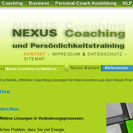
Coaching
Business
Personal-Coach Ausbildung
NLP
KONTAKT
-
IMPRESSUM
&
DATENSCHUTZ
-
SITEMAP
Nexus Marken
Referenzen
er
|
Nexus Coaching auf Mallorca
d schnelle, effektive Coaching-Lösungen für Interessenten aus dem Raum Frank
tive,
kfurt Main.
effektive Lösungen in Veränderungsprozessen:
fliches Problem, dass Sie viel Energie