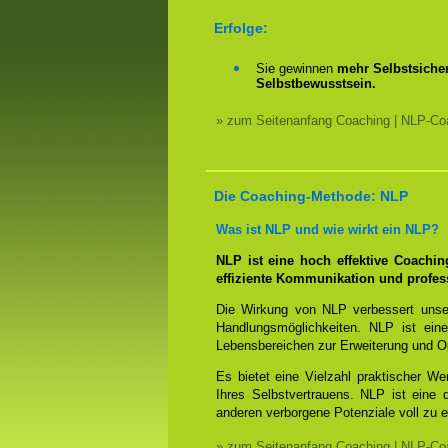
Erfolge:
Sie gewinnen
mehr Selbstsicher
Selbstbewusstsein.
» zum Seitenanfang Coaching | NLP-Coa
Die Coaching-Methode: NLP
Was ist NLP und wie wirkt ein NLP?
NLP ist eine hoch effektive Coachi
effiziente Kommunikation und profes
Die Wirkung von NLP verbessert unse
Handlungsmöglichkeiten. NLP ist eine
Lebensbereichen zur Erweiterung und O
Es bietet eine Vielzahl praktischer W
Ihres Selbstvertrauens. NLP ist eine
anderen verborgene Potenziale voll zu e
» zum Seitenanfang Coaching | NLP-Coa