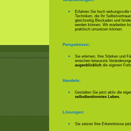
Erfahren Sie hoch wirkungsvoll
Techniken, die Ihr Selbstvertrau
gleichzeitig Blockaden und hinder
werden können. Wir erarbeiten 
praktisch umsetzen können.
Perspektiven:
Sie erlernen, Ihre Stärken und F
erreichen bewusste Veränderungen
augenblicklich
die eigenen Forts
Handeln:
Gestalten Sie jetzt aktiv die eig
selbstbestimmtes Leben.
Lösungen:
Sie setzen Ihre Erkenntnisse jet