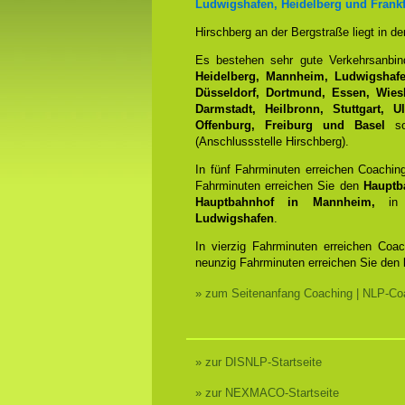
Ludwigshafen, Heidelberg und Frankf
Hirschberg an der Bergstraße liegt in d
Es bestehen sehr gute Verkehrsanbi
Heidelberg, Mannheim, Ludwigshafen
Düsseldorf, Dortmund, Essen, Wiesb
Darmstadt, Heilbronn, Stuttgart, 
Offenburg, Freiburg und Basel
sow
(Anschlussstelle Hirschberg).
In fünf Fahrminuten erreichen Coachin
Fahrminuten erreichen Sie den
Hauptb
Hauptbahnhof in Mannheim,
in 
Ludwigshafen
.
In vierzig Fahrminuten erreichen Coa
neunzig Fahrminuten erreichen Sie den
» zum Seitenanfang Coaching | NLP-Coa
» zur DISNLP-Startseite
» zur NEXMACO-Startseite