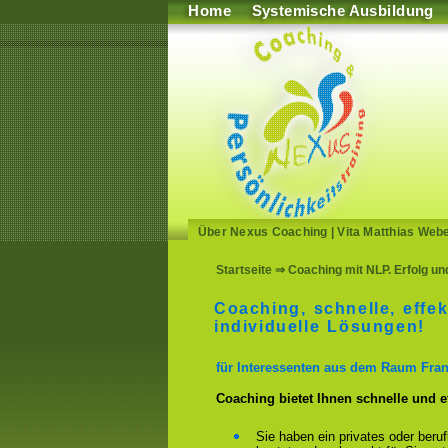
Home
Systemische Ausbildung
Über Nexus Coaching
|
Vita Matthias Web
Startseite
⇒ Coaching mit NLP. Erfolg un
Coaching, schnelle, effek
individuelle Lösungen!
für Interessenten aus dem Raum Fran
Coaching bietet Ihnen schnelle und 
Sie haben ein privates oder beru