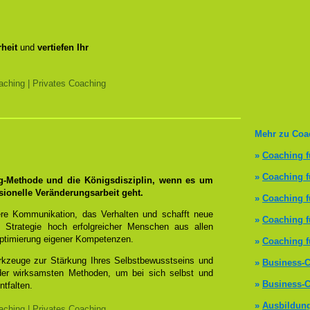
heit
und
vertiefen Ihr
ching | Privates Coaching
Mehr zu Coa
»
Coaching f
»
Coaching 
ng-Methode und die Königsdisziplin, wenn es um
sionelle Veränderungsarbeit geht.
»
Coaching f
re Kommunikation, das Verhalten und schafft neue
»
Coaching f
 Strategie hoch erfolgreicher Menschen aus allen
ptimierung eigener Kompetenzen.
»
Coaching f
erkzeuge zur Stärkung Ihres Selbstbewusstseins und
»
Business-C
 der wirksamsten Methoden, um bei sich selbst und
»
Business-C
ntfalten.
»
Ausbildun
ching | Privates Coaching