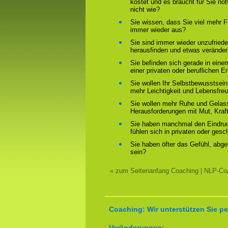
kostet und es braucht für Sie n
nicht wie?
Sie wissen, dass Sie viel mehr F
immer wieder aus?
Sie sind immer wieder unzufriede
herausfinden und etwas verände
Sie befinden sich gerade in ein
einer privaten oder beruflichen E
Sie wollen Ihr Selbstbewusstsein
mehr Leichtigkeit und Lebensfre
Sie wollen mehr Ruhe und Gelass
Herausforderungen mit Mut, Kraf
Sie haben manchmal den Eindruck
fühlen sich in privaten oder ges
Sie haben öfter das Gefühl, abg
sein?
» zum Seitenanfang Coaching | NLP-Coa
Coaching: Wir unterstützen Sie pe
Veränderungen: