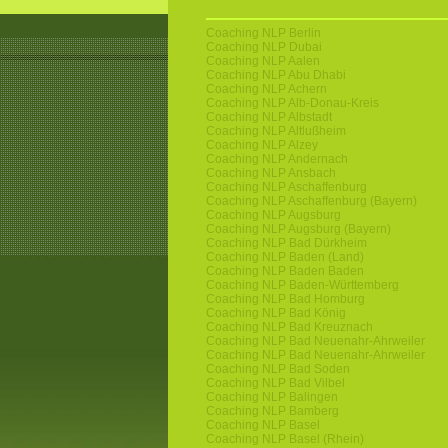
Coaching NLP Berlin
Coaching NLP Dubai
Coaching NLP Aalen
Coaching NLP Abu Dhabi
Coaching NLP Achern
Coaching NLP Alb-Donau-Kreis
Coaching NLP Albstadt
Coaching NLP Altlußheim
Coaching NLP Alzey
Coaching NLP Andernach
Coaching NLP Ansbach
Coaching NLP Aschaffenburg
Coaching NLP Aschaffenburg (Bayern)
Coaching NLP Augsburg
Coaching NLP Augsburg (Bayern)
Coaching NLP Bad Dürkheim
Coaching NLP Baden (Land)
Coaching NLP Baden Baden
Coaching NLP Baden-Württemberg
Coaching NLP Bad Homburg
Coaching NLP Bad König
Coaching NLP Bad Kreuznach
Coaching NLP Bad Neuenahr-Ahrweiler
Coaching NLP Bad Neuenahr-Ahrweiler
Coaching NLP Bad Soden
Coaching NLP Bad Vilbel
Coaching NLP Balingen
Coaching NLP Bamberg
Coaching NLP Basel
Coaching NLP Basel (Rhein)