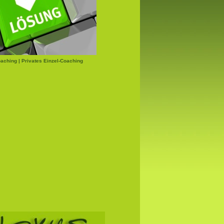
aching | Privates Einzel-Coaching