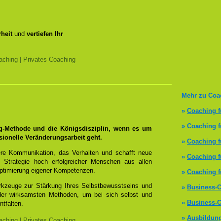
heit
und
vertiefen Ihr
ching | Privates Coaching
Mehr zu Coa
»
Coaching f
»
Coaching 
ng-Methode und die Königsdisziplin, wenn es um
sionelle Veränderungsarbeit geht.
»
Coaching f
re Kommunikation, das Verhalten und schafft neue
»
Coaching f
 Strategie hoch erfolgreicher Menschen aus allen
ptimierung eigener Kompetenzen.
»
Coaching f
erkzeuge zur Stärkung Ihres Selbstbewusstseins und
»
Business-C
 der wirksamsten Methoden, um bei sich selbst und
»
Business-C
ntfalten.
»
Ausbildun
ching | Privates Coaching