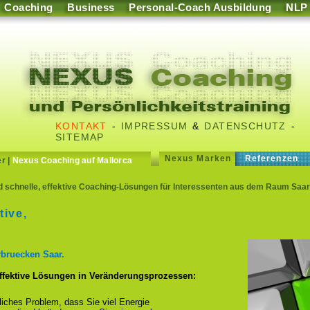
Coaching
Business
Personal-Coach Ausbildung
NLP
KONTAKT
-
IMPRESSUM
&
DATENSCHUTZ
-
SITEMAP
Nexus Marken
Referenzen
er
|
Nexus Coaching auf Mallorca
d schnelle, effektive Coaching-Lösungen für Interessenten aus dem Raum Saa
tive,
rbruecken Saar.
effektive Lösungen in Veränderungsprozessen:
fliches Problem, dass Sie viel Energie