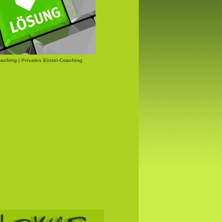
aching | Privates Einzel-Coaching