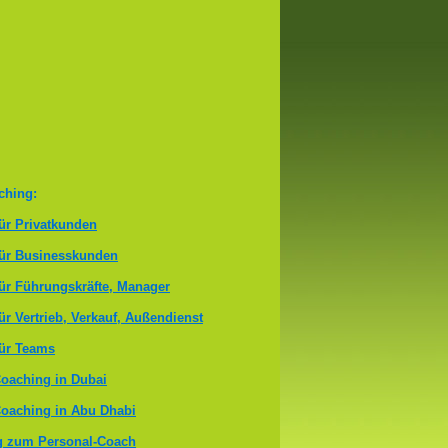
ching:
ür Privatkunden
für Businesskunden
ür Führungskräfte, Manager
ür Vertrieb, Verkauf, Außendienst
ür Teams
oaching in Dubai
oaching in Abu Dhabi
g zum Personal-Coach