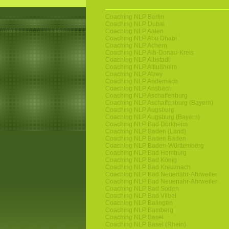
Coaching NLP Berlin
Coaching NLP Dubai
Coaching NLP Aalen
Coaching NLP Abu Dhabi
Coaching NLP Achern
Coaching NLP Alb-Donau-Kreis
Coaching NLP Albstadt
Coaching NLP Altlußheim
Coaching NLP Alzey
Coaching NLP Andernach
Coaching NLP Ansbach
Coaching NLP Aschaffenburg
Coaching NLP Aschaffenburg (Bayern)
Coaching NLP Augsburg
Coaching NLP Augsburg (Bayern)
Coaching NLP Bad Dürkheim
Coaching NLP Baden (Land)
Coaching NLP Baden Baden
Coaching NLP Baden-Württemberg
Coaching NLP Bad Homburg
Coaching NLP Bad König
Coaching NLP Bad Kreuznach
Coaching NLP Bad Neuenahr-Ahrweiler
Coaching NLP Bad Neuenahr-Ahrweiler
Coaching NLP Bad Soden
Coaching NLP Bad Vilbel
Coaching NLP Balingen
Coaching NLP Bamberg
Coaching NLP Basel
Coaching NLP Basel (Rhein)