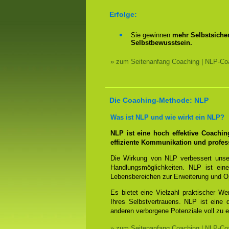
Erfolge:
Sie gewinnen
mehr Selbstsicher
Selbstbewusstsein.
» zum Seitenanfang Coaching | NLP-Coa
Die Coaching-Methode: NLP
Was ist NLP und wie wirkt ein NLP?
NLP ist eine hoch effektive Coachi
effiziente Kommunikation und profes
Die Wirkung von NLP verbessert unse
Handlungsmöglichkeiten. NLP ist eine
Lebensbereichen zur Erweiterung und O
Es bietet eine Vielzahl praktischer W
Ihres Selbstvertrauens. NLP ist eine
anderen verborgene Potenziale voll zu e
» zum Seitenanfang Coaching | NLP-Coa