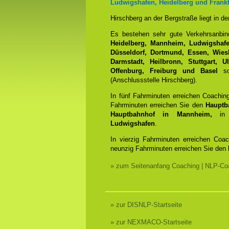
Ludwigshafen, Heidelberg und Frankf
Hirschberg an der Bergstraße liegt in d
Es bestehen sehr gute Verkehrsanbi
Heidelberg, Mannheim, Ludwigshafen
Düsseldorf, Dortmund, Essen, Wiesb
Darmstadt, Heilbronn, Stuttgart, 
Offenburg, Freiburg und Basel
sow
(Anschlussstelle Hirschberg).
In fünf Fahrminuten erreichen Coachin
Fahrminuten erreichen Sie den
Hauptb
Hauptbahnhof in Mannheim,
in 
Ludwigshafen
.
In vierzig Fahrminuten erreichen Coa
neunzig Fahrminuten erreichen Sie den
» zum Seitenanfang Coaching | NLP-Coa
» zur DISNLP-Startseite
» zur NEXMACO-Startseite