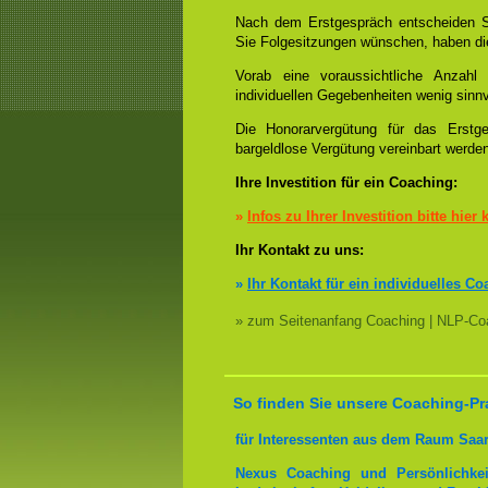
Nach dem Erstgespräch entscheiden S
Sie Folgesitzungen wünschen, haben die
Vorab eine voraussichtliche Anzah
individuellen Gegebenheiten wenig sinnv
Die Honorarvergütung für das Erstge
bargeldlose Vergütung vereinbart werde
Ihre Investition für ein Coaching:
»
Infos zu Ihrer Investition bitte hier 
Ihr Kontakt zu uns:
»
Ihr Kontakt für ein individuelles Co
» zum Seitenanfang Coaching | NLP-Coa
So finden Sie unsere Coaching-Pr
für Interessenten aus dem Raum Saa
Nexus Coaching und Persönlichkei