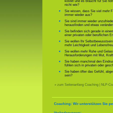
kostet und es braucht für Sie n
nicht wie?
Sie wissen, dass Sie viel mehr F
immer wieder aus?
Sie sind immer wieder unzufriede
herausfinden und etwas verände
Sie befinden sich gerade in ein
einer privaten oder beruflichen E
Sie wollen Ihr Selbstbewusstsein
mehr Leichtigkeit und Lebensfre
Sie wollen mehr Ruhe und Gelass
Herausforderungen mit Mut, Kraf
Sie haben manchmal den Eindruck
fühlen sich in privaten oder ges
Sie haben öfter das Gefühl, abg
sein?
» zum Seitenanfang Coaching | NLP-Coa
Coaching: Wir unterstützen Sie pe
Veränderungen: