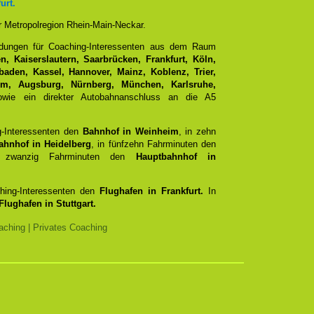
urt.
er Metropolregion Rhein-Main-Neckar.
ndungen für Coaching-Interessenten aus dem Raum
, Kaiserslautern, Saarbrücken, Frankfurt, Köln,
aden, Kassel, Hannover, Mainz, Koblenz, Trier,
Ulm, Augsburg, Nürnberg, München, Karlsruhe,
ie ein direkter Autobahnanschluss an die A5
g-Interessenten den
Bahnhof in Weinheim
, in zehn
ahnhof in Heidelberg
, in fünfzehn Fahrminuten den
zwanzig Fahrminuten den
Hauptbahnhof in
ching-Interessenten den
Flughafen in Frankfurt.
In
Flughafen in Stuttgart.
ching | Privates Coaching