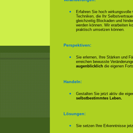
Erfahren Sie hoch wirkungsvoll
Techniken, die Ihr Selbstvertrau
gleichzeitig Blockaden und hinder
werden können. Wir erarbeiten 
praktisch umsetzen können.
Perspektiven:
Sie erlernen, Ihre Stärken und F
erreichen bewusste Veränderungen
augenblicklich
die eigenen Forts
Handeln:
Gestalten Sie jetzt aktiv die eig
selbstbestimmtes Leben.
Lösungen:
Sie setzen Ihre Erkenntnisse jet