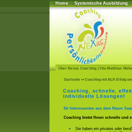
Home
Systemische Ausbildung
Über Nexus Coaching
|
Vita Matthias Web
Startseite
⇒ Coaching mit NLP. Erfolg un
Coaching, schnelle, effek
individuelle Lösungen!
für Interessenten aus dem Raum Saa
Coaching bietet Ihnen schnelle und 
Sie haben ein privates oder beru