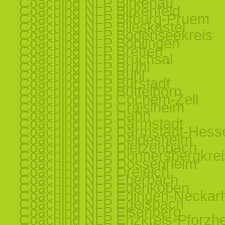
Coaching NLP Birkenau
Coaching NLP Birkenfeld
Coaching NLP Bitburg-Pruem
Coaching NLP Blieskastel
Coaching NLP Bodenseekreis
Coaching NLP Böblingen
Coaching NLP Bretten
Coaching NLP Bruchsal
Coaching NLP Brühl
Coaching NLP Bühl
Coaching NLP Bürstadt
Coaching NLP Büttelborn
Coaching NLP Cochem-Zell
Coaching NLP Craislheim
Coaching NLP Dahn
Coaching NLP Darmstadt
Coaching NLP Darmstadt-Hess
Coaching NLP Deidesheim
Coaching NLP Dietzenbach
Coaching NLP Donnersbergkrei
Coaching NLP Dossenheim
Coaching NLP Dreieich
Coaching NLP Eberbach
Coaching NLP Edenkoben
Coaching NLP Edingen-Neckar
Coaching NLP Egelsbach
Coaching NLP Eisenberg
Coaching NLP Enzkreis-Pforzh