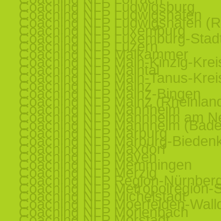
Coaching NLP Ludwigsburg
Coaching NLP Ludwigshafen
Coaching NLP Ludwigshafen (R
Coaching NLP Luxemburg
Coaching NLP Luxemburg-Stad
Coaching NLP Luzern
Coaching NLP Maikammer
Coaching NLP Main-Kinzig-Krei
Coaching NLP Maintal
Coaching NLP Main-Tanus-Krei
Coaching NLP Mainz
Coaching NLP Mainz-Bingen
Coaching NLP Mainz (Rheinland
Coaching NLP Mannheim
Coaching NLP Mannheim am N
Coaching NLP Mannheim (Bade
Coaching NLP Marburg
Coaching NLP Marburg-Bieden
Coaching NLP Maxdorf
Coaching NLP Mayen
Coaching NLP Memmingen
Coaching NLP Merzig
Coaching NLP Region-Nürnber
Coaching NLP Metropolregion-St
Coaching NLP Michelstadt
Coaching NLP Moerfelden-Walld
Coaching NLP Mörlenbach
Coaching NLP Mörstadt