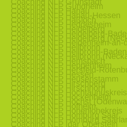
Coaching NLP Grünstadt
Coaching NLP Gundheim
Coaching NLP Hanau
Coaching NLP Hanau-Hessen
Coaching NLP Haßloch
Coaching NLP Heddesheim
Coaching NLP Heidelberg
Coaching NLP Heidelberg-Bad
Coaching NLP Heidelberg (Nec
Coaching NLP Heidenheim-an-d
Coaching NLP Heilbronn
Coaching NLP Heilbronn-Baden
Coaching NLP Heilbronn (Necka
Coaching NLP Hemsbach
Coaching NLP Heppenheim
Coaching NLP Hersfeld-Rotenb
Coaching NLP Hessen
Coaching NLP Heusenstamm
Coaching NLP Hirschberg
Coaching NLP Hirschhorn
Coaching NLP Hochtaunuskreis
Coaching NLP Hockenheim
Coaching NLP Höchst (Odenwa
Coaching NLP Hofheim
Coaching NLP Hohenlohekreis
Coaching NLP Homburg Saar
Coaching NLP Homburg Saarla
Coaching NLP Idar Oberstein