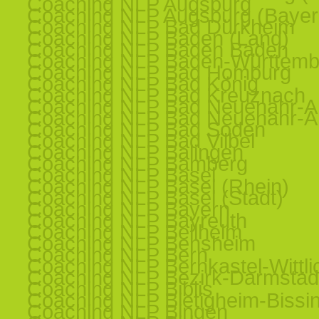
Coaching NLP Augsburg
Coaching NLP Augsburg (Bayer
Coaching NLP Bad Dürkheim
Coaching NLP Baden (Land)
Coaching NLP Baden Baden
Coaching NLP Baden-Württemb
Coaching NLP Bad Homburg
Coaching NLP Bad König
Coaching NLP Bad Kreuznach
Coaching NLP Bad Neuenahr-Ah
Coaching NLP Bad Neuenahr-Ah
Coaching NLP Bad Soden
Coaching NLP Bad Vilbel
Coaching NLP Balingen
Coaching NLP Bamberg
Coaching NLP Basel
Coaching NLP Basel (Rhein)
Coaching NLP Basel (Stadt)
Coaching NLP Bayern
Coaching NLP Bayreuth
Coaching NLP Bellheim
Coaching NLP Bensheim
Coaching NLP Bern
Coaching NLP Bernkastel-Wittli
Coaching NLP Bezirk-Darmstad
Coaching NLP Biblis
Coaching NLP Bietigheim-Bissi
Coaching NLP Bingen