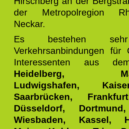
Hirschberg an der Bergstraß
der Metropolregion Rhe
Neckar.
Es bestehen seh
Verkehrsanbindungen für 
Interessenten aus d
Heidelberg, Man
Ludwigshafen, Kaisers
Saarbrücken, Frankfur
Düsseldorf, Dortmund
Wiesbaden, Kassel, H