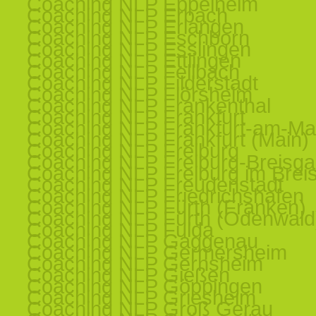
Coaching NLP Eppelheim
Coaching NLP Erbach
Coaching NLP Erlangen
Coaching NLP Eschborn
Coaching NLP Esslingen
Coaching NLP Ettlingen
Coaching NLP Fellbach
Coaching NLP Filderstadt
Coaching NLP Flörsheim
Coaching NLP Frankenthal
Coaching NLP Frankfurt
Coaching NLP Frankfurt-am-Ma
Coaching NLP Frankfurt (Main)
Coaching NLP Freiburg
Coaching NLP Freiburg-Breisg
Coaching NLP Freiburg im Brei
Coaching NLP Freudenstadt
Coaching NLP Friedrichshafen
Coaching NLP Fürth (Franken)
Coaching NLP Fürth (Odenwald
Coaching NLP Fulda
Coaching NLP Gaggenau
Coaching NLP Germersheim
Coaching NLP Gernsheim
Coaching NLP Gießen
Coaching NLP Göppingen
Coaching NLP Griesheim
Coaching NLP Groß Gerau