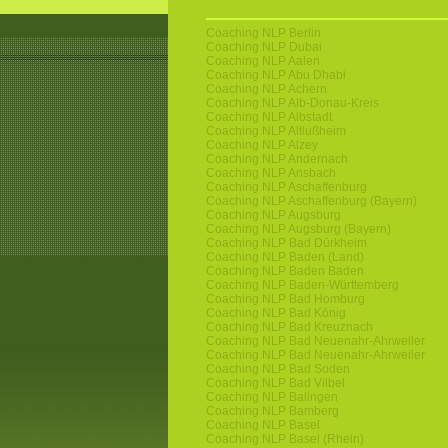
Coaching NLP Berlin
Coaching NLP Dubai
Coaching NLP Aalen
Coaching NLP Abu Dhabi
Coaching NLP Achern
Coaching NLP Alb-Donau-Kreis
Coaching NLP Albstadt
Coaching NLP Altlußheim
Coaching NLP Alzey
Coaching NLP Andernach
Coaching NLP Ansbach
Coaching NLP Aschaffenburg
Coaching NLP Aschaffenburg (Bayern)
Coaching NLP Augsburg
Coaching NLP Augsburg (Bayern)
Coaching NLP Bad Dürkheim
Coaching NLP Baden (Land)
Coaching NLP Baden Baden
Coaching NLP Baden-Württemberg
Coaching NLP Bad Homburg
Coaching NLP Bad König
Coaching NLP Bad Kreuznach
Coaching NLP Bad Neuenahr-Ahrweiler
Coaching NLP Bad Neuenahr-Ahrweiler
Coaching NLP Bad Soden
Coaching NLP Bad Vilbel
Coaching NLP Balingen
Coaching NLP Bamberg
Coaching NLP Basel
Coaching NLP Basel (Rhein)