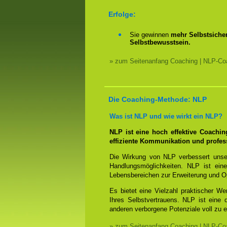
Erfolge:
Sie gewinnen
mehr Selbstsicher
Selbstbewusstsein.
» zum Seitenanfang Coaching | NLP-Coa
Die Coaching-Methode: NLP
Was ist NLP und wie wirkt ein NLP?
NLP ist eine hoch effektive Coachi
effiziente Kommunikation und profes
Die Wirkung von NLP verbessert unse
Handlungsmöglichkeiten. NLP ist eine
Lebensbereichen zur Erweiterung und O
Es bietet eine Vielzahl praktischer W
Ihres Selbstvertrauens. NLP ist eine
anderen verborgene Potenziale voll zu e
» zum Seitenanfang Coaching | NLP-Coa