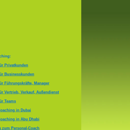
ching:
ür Privatkunden
für Businesskunden
ür Führungskräfte, Manager
ür Vertrieb, Verkauf, Außendienst
ür Teams
oaching in Dubai
oaching in Abu Dhabi
g zum Personal-Coach