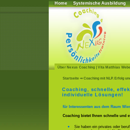
Home
Systemische Ausbildung
Über Nexus Coaching
|
Vita Matthias Web
Startseite
⇒ Coaching mit NLP. Erfolg un
Coaching, schnelle, effek
individuelle Lösungen!
für Interessenten aus dem Raum Wie
Coaching bietet Ihnen schnelle und 
Sie haben ein privates oder beru