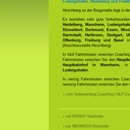
Ludwigshafen, Heidelberg und Frankf
Hirschberg an der Bergstraße liegt in d
Es bestehen sehr gute Verkehrsanbi
Heidelberg, Mannheim, Ludwigshafen
Düsseldorf, Dortmund, Essen, Wiesb
Darmstadt, Heilbronn, Stuttgart, 
Offenburg, Freiburg und Basel
sow
(Anschlussstelle Hirschberg).
In fünf Fahrminuten erreichen Coachin
Fahrminuten erreichen Sie den
Hauptb
Hauptbahnhof in Mannheim,
in 
Ludwigshafen
.
In vierzig Fahrminuten erreichen Coa
neunzig Fahrminuten erreichen Sie den
» zum Seitenanfang Coaching | NLP-Coa
» zur DISNLP-Startseite
» zur NEXMACO-Startseite