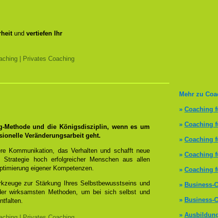
heit
und
vertiefen Ihr
ching | Privates Coaching
Mehr zu Coa
»
Coaching f
»
Coaching 
ng-Methode und die Königsdisziplin, wenn es um
sionelle Veränderungsarbeit geht.
»
Coaching f
re Kommunikation, das Verhalten und schafft neue
»
Coaching f
 Strategie hoch erfolgreicher Menschen aus allen
ptimierung eigener Kompetenzen.
»
Coaching f
erkzeuge zur Stärkung Ihres Selbstbewusstseins und
»
Business-C
 der wirksamsten Methoden, um bei sich selbst und
»
Business-C
ntfalten.
»
Ausbildun
ching | Privates Coaching