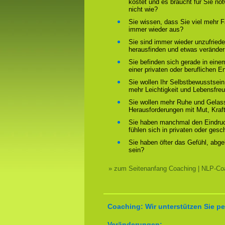
kostet und es braucht für Sie n
nicht wie?
Sie wissen, dass Sie viel mehr F
immer wieder aus?
Sie sind immer wieder unzufriede
herausfinden und etwas verände
Sie befinden sich gerade in ein
einer privaten oder beruflichen E
Sie wollen Ihr Selbstbewusstsein
mehr Leichtigkeit und Lebensfre
Sie wollen mehr Ruhe und Gelass
Herausforderungen mit Mut, Kraf
Sie haben manchmal den Eindruck
fühlen sich in privaten oder ges
Sie haben öfter das Gefühl, abg
sein?
» zum Seitenanfang Coaching | NLP-Coa
Coaching: Wir unterstützen Sie pe
Veränderungen: