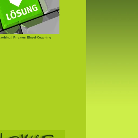
aching | Privates Einzel-Coaching