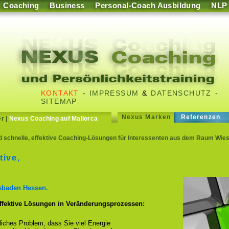
Coaching
Business
Personal-Coach Ausbildung
NLP
KONTAKT
-
IMPRESSUM
&
DATENSCHUTZ
-
SITEMAP
Nexus Marken
Referenzen
er
|
Nexus Coaching auf Mallorca
d schnelle, effektive Coaching-Lösungen für Interessenten aus dem Raum Wi
tive,
sbaden Hessen.
effektive Lösungen in Veränderungsprozessen:
fliches Problem, dass Sie viel Energie