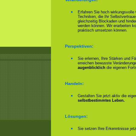
Erfahren Sie hoch wirkungsvoll
Techniken, die Ihr Selbstvertrau
gleichzeitig Blockaden und hinder
werden können. Wir erarbeiten 
praktisch umsetzen können.
Perspektiven:
Sie erlernen, Ihre Stärken und F
erreichen bewusste Veränderungen
augenblicklich
die eigenen Forts
Handeln:
Gestalten Sie jetzt aktiv die eig
selbstbestimmtes Leben.
Lösungen:
Sie setzen Ihre Erkenntnisse jet