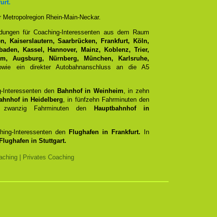
urt.
er Metropolregion Rhein-Main-Neckar.
ndungen für Coaching-Interessenten aus dem Raum
, Kaiserslautern, Saarbrücken, Frankfurt, Köln,
aden, Kassel, Hannover, Mainz, Koblenz, Trier,
Ulm, Augsburg, Nürnberg, München, Karlsruhe,
ie ein direkter Autobahnanschluss an die A5
g-Interessenten den
Bahnhof in Weinheim
, in zehn
ahnhof in Heidelberg
, in fünfzehn Fahrminuten den
zwanzig Fahrminuten den
Hauptbahnhof in
ching-Interessenten den
Flughafen in Frankfurt.
In
Flughafen in Stuttgart.
ching | Privates Coaching