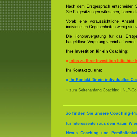
Nach dem Erstgespräch entscheiden S
Sie Folgesitzungen wünschen, haben die
Vorab eine voraussichtliche Anzah
individuellen Gegebenheiten wenig sinnv
Die Honorarvergütung für das Erstge
bargeldlose Vergütung vereinbart werde
Ihre Investition für ein Coaching:
»
Infos zu Ihrer Investition bitte hier 
Ihr Kontakt zu uns:
»
Ihr Kontakt für ein individuelles Co
» zum Seitenanfang Coaching | NLP-Coa
So finden Sie unsere Coaching-Pr
für Interessenten aus dem Raum Wie
Nexus Coaching und Persönlichkei