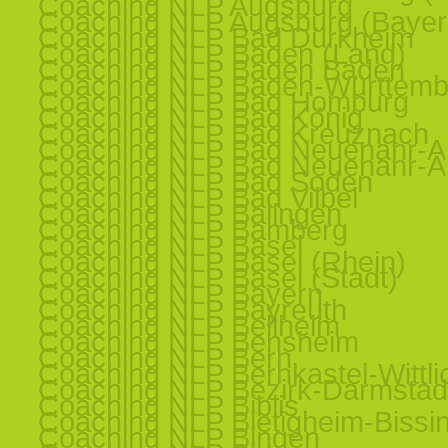
Coaching NLP Augsburg
Coaching NLP Augsburg (Bayer
Coaching NLP Bad Dürkheim
Coaching NLP Baden (Land)
Coaching NLP Baden Baden
Coaching NLP Baden-Württemb
Coaching NLP Bad Homburg
Coaching NLP Bad König
Coaching NLP Bad Kreuznach
Coaching NLP Bad Neuenahr-Ah
Coaching NLP Bad Neuenahr-Ah
Coaching NLP Bad Soden
Coaching NLP Bad Vilbel
Coaching NLP Balingen
Coaching NLP Bamberg
Coaching NLP Basel
Coaching NLP Basel (Rhein)
Coaching NLP Basel (Stadt)
Coaching NLP Bayern
Coaching NLP Bayreuth
Coaching NLP Bellheim
Coaching NLP Bensheim
Coaching NLP Bern
Coaching NLP Bernkastel-Wittli
Coaching NLP Bezirk-Darmstad
Coaching NLP Biblis
Coaching NLP Bietigheim-Bissi
Coaching NLP Bingen