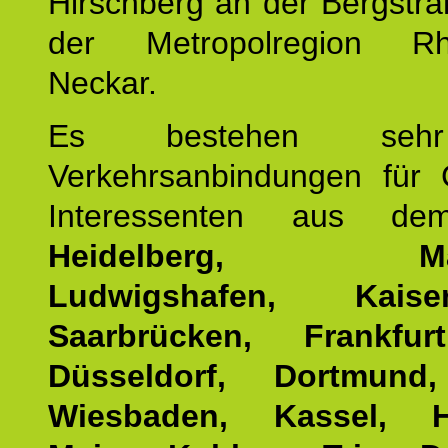
Hirschberg an der Bergstraß
der Metropolregion Rhe
Neckar.
Es bestehen seh
Verkehrsanbindungen für 
Interessenten aus d
Heidelberg, Man
Ludwigshafen, Kaisers
Saarbrücken, Frankfur
Düsseldorf, Dortmund
Wiesbaden, Kassel, H