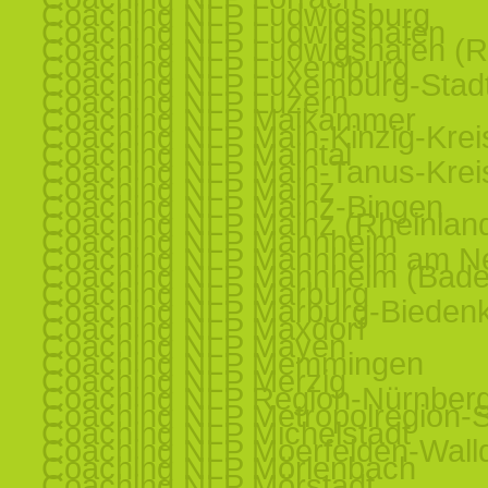
Coaching NLP Ludwigsburg
Coaching NLP Ludwigshafen
Coaching NLP Ludwigshafen (R
Coaching NLP Luxemburg
Coaching NLP Luxemburg-Stad
Coaching NLP Luzern
Coaching NLP Maikammer
Coaching NLP Main-Kinzig-Krei
Coaching NLP Maintal
Coaching NLP Main-Tanus-Krei
Coaching NLP Mainz
Coaching NLP Mainz-Bingen
Coaching NLP Mainz (Rheinland
Coaching NLP Mannheim
Coaching NLP Mannheim am N
Coaching NLP Mannheim (Bade
Coaching NLP Marburg
Coaching NLP Marburg-Bieden
Coaching NLP Maxdorf
Coaching NLP Mayen
Coaching NLP Memmingen
Coaching NLP Merzig
Coaching NLP Region-Nürnber
Coaching NLP Metropolregion-St
Coaching NLP Michelstadt
Coaching NLP Moerfelden-Walld
Coaching NLP Mörlenbach
Coaching NLP Mörstadt