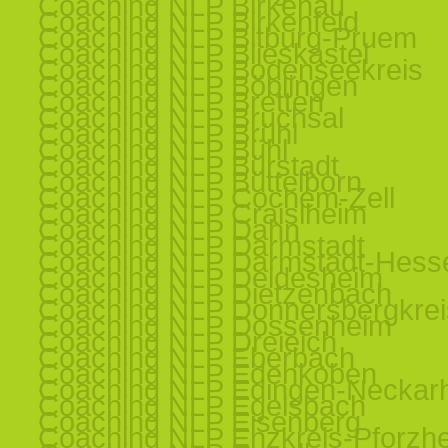
Coaching NLP Birkenau
Coaching NLP Birkenfeld
Coaching NLP Bitburg-Pruem
Coaching NLP Blieskastel
Coaching NLP Bodenseekreis
Coaching NLP Böblingen
Coaching NLP Bretten
Coaching NLP Bruchsal
Coaching NLP Brühl
Coaching NLP Bühl
Coaching NLP Bürstadt
Coaching NLP Büttelborn
Coaching NLP Cochem-Zell
Coaching NLP Craislheim
Coaching NLP Dahn
Coaching NLP Darmstadt
Coaching NLP Darmstadt-Hess
Coaching NLP Deidesheim
Coaching NLP Dietzenbach
Coaching NLP Donnersbergkrei
Coaching NLP Dossenheim
Coaching NLP Dreieich
Coaching NLP Eberbach
Coaching NLP Edenkoben
Coaching NLP Edingen-Neckar
Coaching NLP Egelsbach
Coaching NLP Eisenberg
Coaching NLP Enzkreis-Pforzh