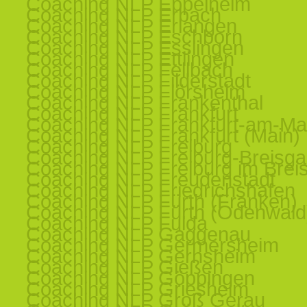
Coaching NLP Eppelheim
Coaching NLP Erbach
Coaching NLP Erlangen
Coaching NLP Eschborn
Coaching NLP Esslingen
Coaching NLP Ettlingen
Coaching NLP Fellbach
Coaching NLP Filderstadt
Coaching NLP Flörsheim
Coaching NLP Frankenthal
Coaching NLP Frankfurt
Coaching NLP Frankfurt-am-Ma
Coaching NLP Frankfurt (Main)
Coaching NLP Freiburg
Coaching NLP Freiburg-Breisg
Coaching NLP Freiburg im Brei
Coaching NLP Freudenstadt
Coaching NLP Friedrichshafen
Coaching NLP Fürth (Franken)
Coaching NLP Fürth (Odenwald
Coaching NLP Fulda
Coaching NLP Gaggenau
Coaching NLP Germersheim
Coaching NLP Gernsheim
Coaching NLP Gießen
Coaching NLP Göppingen
Coaching NLP Griesheim
Coaching NLP Groß Gerau