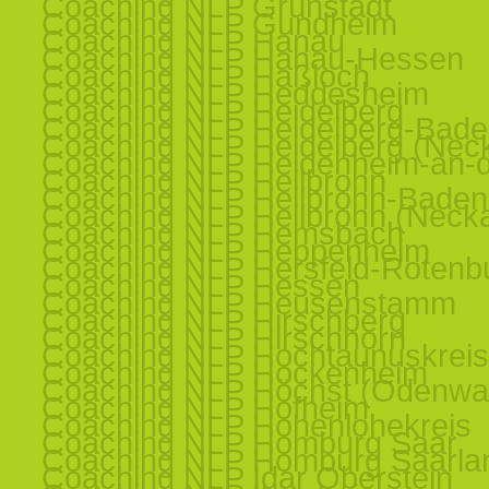
Coaching NLP Grünstadt
Coaching NLP Gundheim
Coaching NLP Hanau
Coaching NLP Hanau-Hessen
Coaching NLP Haßloch
Coaching NLP Heddesheim
Coaching NLP Heidelberg
Coaching NLP Heidelberg-Bad
Coaching NLP Heidelberg (Nec
Coaching NLP Heidenheim-an-d
Coaching NLP Heilbronn
Coaching NLP Heilbronn-Baden
Coaching NLP Heilbronn (Necka
Coaching NLP Hemsbach
Coaching NLP Heppenheim
Coaching NLP Hersfeld-Rotenb
Coaching NLP Hessen
Coaching NLP Heusenstamm
Coaching NLP Hirschberg
Coaching NLP Hirschhorn
Coaching NLP Hochtaunuskreis
Coaching NLP Hockenheim
Coaching NLP Höchst (Odenwa
Coaching NLP Hofheim
Coaching NLP Hohenlohekreis
Coaching NLP Homburg Saar
Coaching NLP Homburg Saarla
Coaching NLP Idar Oberstein