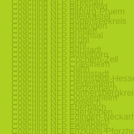
Coaching NLP Birkenau
Coaching NLP Birkenfeld
Coaching NLP Bitburg-Pruem
Coaching NLP Blieskastel
Coaching NLP Bodenseekreis
Coaching NLP Böblingen
Coaching NLP Bretten
Coaching NLP Bruchsal
Coaching NLP Brühl
Coaching NLP Bühl
Coaching NLP Bürstadt
Coaching NLP Büttelborn
Coaching NLP Cochem-Zell
Coaching NLP Craislheim
Coaching NLP Dahn
Coaching NLP Darmstadt
Coaching NLP Darmstadt-Hess
Coaching NLP Deidesheim
Coaching NLP Dietzenbach
Coaching NLP Donnersbergkrei
Coaching NLP Dossenheim
Coaching NLP Dreieich
Coaching NLP Eberbach
Coaching NLP Edenkoben
Coaching NLP Edingen-Neckar
Coaching NLP Egelsbach
Coaching NLP Eisenberg
Coaching NLP Enzkreis-Pforzh