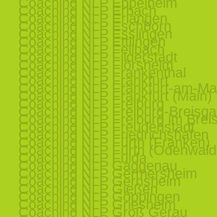
Coaching NLP Eppelheim
Coaching NLP Erbach
Coaching NLP Erlangen
Coaching NLP Eschborn
Coaching NLP Esslingen
Coaching NLP Ettlingen
Coaching NLP Fellbach
Coaching NLP Filderstadt
Coaching NLP Flörsheim
Coaching NLP Frankenthal
Coaching NLP Frankfurt
Coaching NLP Frankfurt-am-Ma
Coaching NLP Frankfurt (Main)
Coaching NLP Freiburg
Coaching NLP Freiburg-Breisg
Coaching NLP Freiburg im Brei
Coaching NLP Freudenstadt
Coaching NLP Friedrichshafen
Coaching NLP Fürth (Franken)
Coaching NLP Fürth (Odenwald
Coaching NLP Fulda
Coaching NLP Gaggenau
Coaching NLP Germersheim
Coaching NLP Gernsheim
Coaching NLP Gießen
Coaching NLP Göppingen
Coaching NLP Griesheim
Coaching NLP Groß Gerau