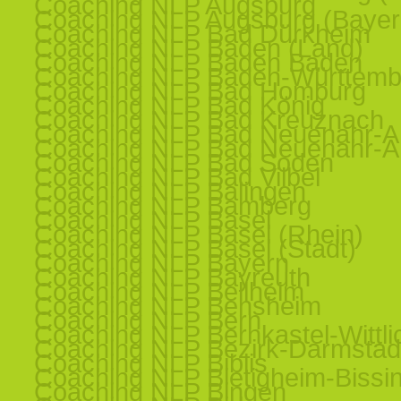
Coaching NLP Augsburg
Coaching NLP Augsburg (Bayer
Coaching NLP Bad Dürkheim
Coaching NLP Baden (Land)
Coaching NLP Baden Baden
Coaching NLP Baden-Württemb
Coaching NLP Bad Homburg
Coaching NLP Bad König
Coaching NLP Bad Kreuznach
Coaching NLP Bad Neuenahr-Ah
Coaching NLP Bad Neuenahr-Ah
Coaching NLP Bad Soden
Coaching NLP Bad Vilbel
Coaching NLP Balingen
Coaching NLP Bamberg
Coaching NLP Basel
Coaching NLP Basel (Rhein)
Coaching NLP Basel (Stadt)
Coaching NLP Bayern
Coaching NLP Bayreuth
Coaching NLP Bellheim
Coaching NLP Bensheim
Coaching NLP Bern
Coaching NLP Bernkastel-Wittli
Coaching NLP Bezirk-Darmstad
Coaching NLP Biblis
Coaching NLP Bietigheim-Bissi
Coaching NLP Bingen