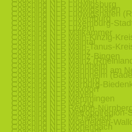
Coaching NLP Ludwigsburg
Coaching NLP Ludwigshafen
Coaching NLP Ludwigshafen (R
Coaching NLP Luxemburg
Coaching NLP Luxemburg-Stad
Coaching NLP Luzern
Coaching NLP Maikammer
Coaching NLP Main-Kinzig-Krei
Coaching NLP Maintal
Coaching NLP Main-Tanus-Krei
Coaching NLP Mainz
Coaching NLP Mainz-Bingen
Coaching NLP Mainz (Rheinland
Coaching NLP Mannheim
Coaching NLP Mannheim am N
Coaching NLP Mannheim (Bade
Coaching NLP Marburg
Coaching NLP Marburg-Bieden
Coaching NLP Maxdorf
Coaching NLP Mayen
Coaching NLP Memmingen
Coaching NLP Merzig
Coaching NLP Region-Nürnber
Coaching NLP Metropolregion-St
Coaching NLP Michelstadt
Coaching NLP Moerfelden-Walld
Coaching NLP Mörlenbach
Coaching NLP Mörstadt