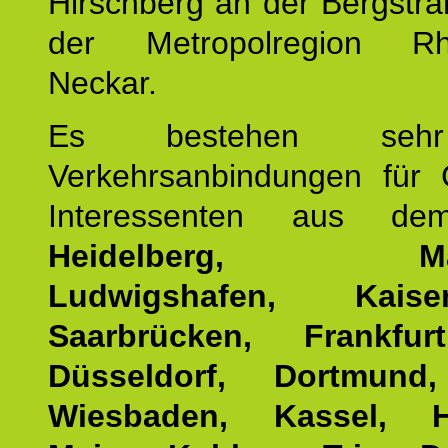
Hirschberg an der Bergstraß
der Metropolregion Rhe
Neckar.
Es bestehen seh
Verkehrsanbindungen für 
Interessenten aus d
Heidelberg, Man
Ludwigshafen, Kaisers
Saarbrücken, Frankfur
Düsseldorf, Dortmund
Wiesbaden, Kassel, H