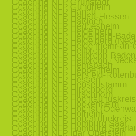
Coaching NLP Grünstadt
Coaching NLP Gundheim
Coaching NLP Hanau
Coaching NLP Hanau-Hessen
Coaching NLP Haßloch
Coaching NLP Heddesheim
Coaching NLP Heidelberg
Coaching NLP Heidelberg-Bad
Coaching NLP Heidelberg (Nec
Coaching NLP Heidenheim-an-d
Coaching NLP Heilbronn
Coaching NLP Heilbronn-Baden
Coaching NLP Heilbronn (Necka
Coaching NLP Hemsbach
Coaching NLP Heppenheim
Coaching NLP Hersfeld-Rotenb
Coaching NLP Hessen
Coaching NLP Heusenstamm
Coaching NLP Hirschberg
Coaching NLP Hirschhorn
Coaching NLP Hochtaunuskreis
Coaching NLP Hockenheim
Coaching NLP Höchst (Odenwa
Coaching NLP Hofheim
Coaching NLP Hohenlohekreis
Coaching NLP Homburg Saar
Coaching NLP Homburg Saarla
Coaching NLP Idar Oberstein