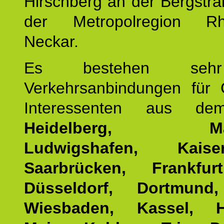
Hirschberg an der Bergstraß
der Metropolregion Rhe
Neckar.
Es bestehen seh
Verkehrsanbindungen für 
Interessenten aus d
Heidelberg, Man
Ludwigshafen, Kaisers
Saarbrücken, Frankfur
Düsseldorf, Dortmund
Wiesbaden, Kassel, H