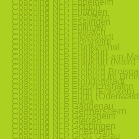
Coaching NLP Eppelheim
Coaching NLP Erbach
Coaching NLP Erlangen
Coaching NLP Eschborn
Coaching NLP Esslingen
Coaching NLP Ettlingen
Coaching NLP Fellbach
Coaching NLP Filderstadt
Coaching NLP Flörsheim
Coaching NLP Frankenthal
Coaching NLP Frankfurt
Coaching NLP Frankfurt-am-Ma
Coaching NLP Frankfurt (Main)
Coaching NLP Freiburg
Coaching NLP Freiburg-Breisg
Coaching NLP Freiburg im Brei
Coaching NLP Freudenstadt
Coaching NLP Friedrichshafen
Coaching NLP Fürth (Franken)
Coaching NLP Fürth (Odenwald
Coaching NLP Fulda
Coaching NLP Gaggenau
Coaching NLP Germersheim
Coaching NLP Gernsheim
Coaching NLP Gießen
Coaching NLP Göppingen
Coaching NLP Griesheim
Coaching NLP Groß Gerau