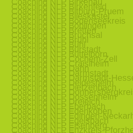
Coaching NLP Birkenau
Coaching NLP Birkenfeld
Coaching NLP Bitburg-Pruem
Coaching NLP Blieskastel
Coaching NLP Bodenseekreis
Coaching NLP Böblingen
Coaching NLP Bretten
Coaching NLP Bruchsal
Coaching NLP Brühl
Coaching NLP Bühl
Coaching NLP Bürstadt
Coaching NLP Büttelborn
Coaching NLP Cochem-Zell
Coaching NLP Craislheim
Coaching NLP Dahn
Coaching NLP Darmstadt
Coaching NLP Darmstadt-Hess
Coaching NLP Deidesheim
Coaching NLP Dietzenbach
Coaching NLP Donnersbergkrei
Coaching NLP Dossenheim
Coaching NLP Dreieich
Coaching NLP Eberbach
Coaching NLP Edenkoben
Coaching NLP Edingen-Neckar
Coaching NLP Egelsbach
Coaching NLP Eisenberg
Coaching NLP Enzkreis-Pforzh