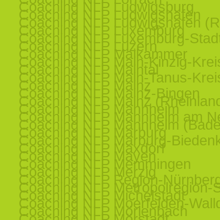
Coaching NLP Ludwigsburg
Coaching NLP Ludwigshafen
Coaching NLP Ludwigshafen (R
Coaching NLP Luxemburg
Coaching NLP Luxemburg-Stad
Coaching NLP Luzern
Coaching NLP Maikammer
Coaching NLP Main-Kinzig-Krei
Coaching NLP Maintal
Coaching NLP Main-Tanus-Krei
Coaching NLP Mainz
Coaching NLP Mainz-Bingen
Coaching NLP Mainz (Rheinland
Coaching NLP Mannheim
Coaching NLP Mannheim am N
Coaching NLP Mannheim (Bade
Coaching NLP Marburg
Coaching NLP Marburg-Bieden
Coaching NLP Maxdorf
Coaching NLP Mayen
Coaching NLP Memmingen
Coaching NLP Merzig
Coaching NLP Region-Nürnber
Coaching NLP Metropolregion-St
Coaching NLP Michelstadt
Coaching NLP Moerfelden-Walld
Coaching NLP Mörlenbach
Coaching NLP Mörstadt