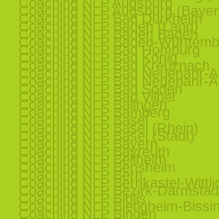
Coaching NLP Augsburg
Coaching NLP Augsburg (Bayer
Coaching NLP Bad Dürkheim
Coaching NLP Baden (Land)
Coaching NLP Baden Baden
Coaching NLP Baden-Württemb
Coaching NLP Bad Homburg
Coaching NLP Bad König
Coaching NLP Bad Kreuznach
Coaching NLP Bad Neuenahr-Ah
Coaching NLP Bad Neuenahr-Ah
Coaching NLP Bad Soden
Coaching NLP Bad Vilbel
Coaching NLP Balingen
Coaching NLP Bamberg
Coaching NLP Basel
Coaching NLP Basel (Rhein)
Coaching NLP Basel (Stadt)
Coaching NLP Bayern
Coaching NLP Bayreuth
Coaching NLP Bellheim
Coaching NLP Bensheim
Coaching NLP Bern
Coaching NLP Bernkastel-Wittli
Coaching NLP Bezirk-Darmstad
Coaching NLP Biblis
Coaching NLP Bietigheim-Bissi
Coaching NLP Bingen