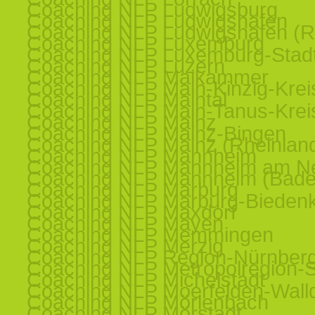
Coaching NLP Ludwigsburg
Coaching NLP Ludwigshafen
Coaching NLP Ludwigshafen (R
Coaching NLP Luxemburg
Coaching NLP Luxemburg-Stad
Coaching NLP Luzern
Coaching NLP Maikammer
Coaching NLP Main-Kinzig-Krei
Coaching NLP Maintal
Coaching NLP Main-Tanus-Krei
Coaching NLP Mainz
Coaching NLP Mainz-Bingen
Coaching NLP Mainz (Rheinland
Coaching NLP Mannheim
Coaching NLP Mannheim am N
Coaching NLP Mannheim (Bade
Coaching NLP Marburg
Coaching NLP Marburg-Bieden
Coaching NLP Maxdorf
Coaching NLP Mayen
Coaching NLP Memmingen
Coaching NLP Merzig
Coaching NLP Region-Nürnber
Coaching NLP Metropolregion-St
Coaching NLP Michelstadt
Coaching NLP Moerfelden-Walld
Coaching NLP Mörlenbach
Coaching NLP Mörstadt