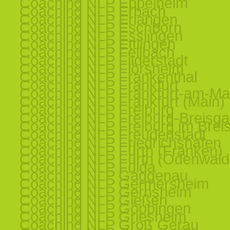
Coaching NLP Eppelheim
Coaching NLP Erbach
Coaching NLP Erlangen
Coaching NLP Eschborn
Coaching NLP Esslingen
Coaching NLP Ettlingen
Coaching NLP Fellbach
Coaching NLP Filderstadt
Coaching NLP Flörsheim
Coaching NLP Frankenthal
Coaching NLP Frankfurt
Coaching NLP Frankfurt-am-Ma
Coaching NLP Frankfurt (Main)
Coaching NLP Freiburg
Coaching NLP Freiburg-Breisg
Coaching NLP Freiburg im Brei
Coaching NLP Freudenstadt
Coaching NLP Friedrichshafen
Coaching NLP Fürth (Franken)
Coaching NLP Fürth (Odenwald
Coaching NLP Fulda
Coaching NLP Gaggenau
Coaching NLP Germersheim
Coaching NLP Gernsheim
Coaching NLP Gießen
Coaching NLP Göppingen
Coaching NLP Griesheim
Coaching NLP Groß Gerau