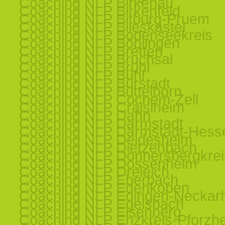
Coaching NLP Birkenau
Coaching NLP Birkenfeld
Coaching NLP Bitburg-Pruem
Coaching NLP Blieskastel
Coaching NLP Bodenseekreis
Coaching NLP Böblingen
Coaching NLP Bretten
Coaching NLP Bruchsal
Coaching NLP Brühl
Coaching NLP Bühl
Coaching NLP Bürstadt
Coaching NLP Büttelborn
Coaching NLP Cochem-Zell
Coaching NLP Craislheim
Coaching NLP Dahn
Coaching NLP Darmstadt
Coaching NLP Darmstadt-Hess
Coaching NLP Deidesheim
Coaching NLP Dietzenbach
Coaching NLP Donnersbergkrei
Coaching NLP Dossenheim
Coaching NLP Dreieich
Coaching NLP Eberbach
Coaching NLP Edenkoben
Coaching NLP Edingen-Neckar
Coaching NLP Egelsbach
Coaching NLP Eisenberg
Coaching NLP Enzkreis-Pforzh