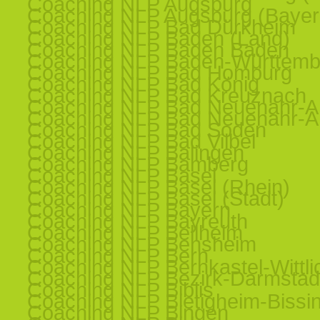
Coaching NLP Augsburg
Coaching NLP Augsburg (Bayer
Coaching NLP Bad Dürkheim
Coaching NLP Baden (Land)
Coaching NLP Baden Baden
Coaching NLP Baden-Württemb
Coaching NLP Bad Homburg
Coaching NLP Bad König
Coaching NLP Bad Kreuznach
Coaching NLP Bad Neuenahr-Ah
Coaching NLP Bad Neuenahr-Ah
Coaching NLP Bad Soden
Coaching NLP Bad Vilbel
Coaching NLP Balingen
Coaching NLP Bamberg
Coaching NLP Basel
Coaching NLP Basel (Rhein)
Coaching NLP Basel (Stadt)
Coaching NLP Bayern
Coaching NLP Bayreuth
Coaching NLP Bellheim
Coaching NLP Bensheim
Coaching NLP Bern
Coaching NLP Bernkastel-Wittli
Coaching NLP Bezirk-Darmstad
Coaching NLP Biblis
Coaching NLP Bietigheim-Bissi
Coaching NLP Bingen