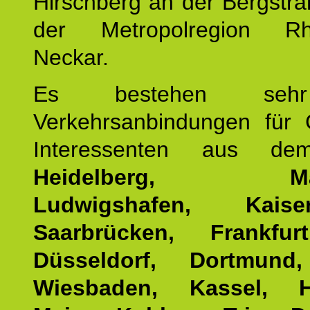
Hirschberg an der Bergstraß
der Metropolregion Rhe
Neckar.
Es bestehen seh
Verkehrsanbindungen für 
Interessenten aus d
Heidelberg, Man
Ludwigshafen, Kaisers
Saarbrücken, Frankfur
Düsseldorf, Dortmund
Wiesbaden, Kassel, H