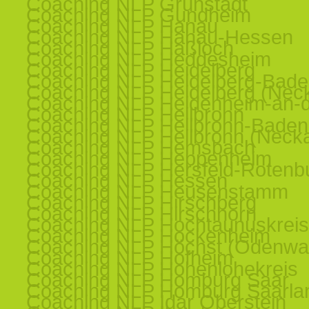
Coaching NLP Grünstadt
Coaching NLP Gundheim
Coaching NLP Hanau
Coaching NLP Hanau-Hessen
Coaching NLP Haßloch
Coaching NLP Heddesheim
Coaching NLP Heidelberg
Coaching NLP Heidelberg-Bad
Coaching NLP Heidelberg (Nec
Coaching NLP Heidenheim-an-d
Coaching NLP Heilbronn
Coaching NLP Heilbronn-Baden
Coaching NLP Heilbronn (Necka
Coaching NLP Hemsbach
Coaching NLP Heppenheim
Coaching NLP Hersfeld-Rotenb
Coaching NLP Hessen
Coaching NLP Heusenstamm
Coaching NLP Hirschberg
Coaching NLP Hirschhorn
Coaching NLP Hochtaunuskreis
Coaching NLP Hockenheim
Coaching NLP Höchst (Odenwa
Coaching NLP Hofheim
Coaching NLP Hohenlohekreis
Coaching NLP Homburg Saar
Coaching NLP Homburg Saarla
Coaching NLP Idar Oberstein