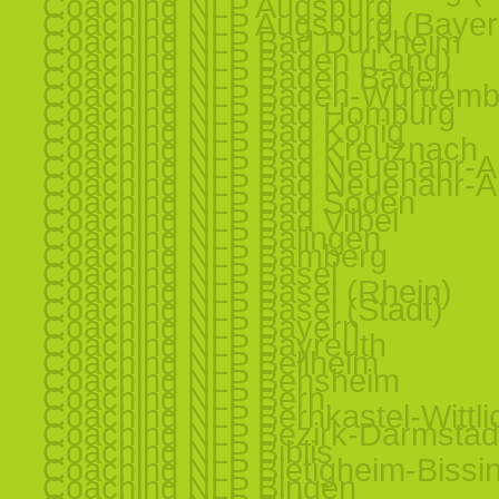
Coaching NLP Augsburg
Coaching NLP Augsburg (Bayer
Coaching NLP Bad Dürkheim
Coaching NLP Baden (Land)
Coaching NLP Baden Baden
Coaching NLP Baden-Württemb
Coaching NLP Bad Homburg
Coaching NLP Bad König
Coaching NLP Bad Kreuznach
Coaching NLP Bad Neuenahr-Ah
Coaching NLP Bad Neuenahr-Ah
Coaching NLP Bad Soden
Coaching NLP Bad Vilbel
Coaching NLP Balingen
Coaching NLP Bamberg
Coaching NLP Basel
Coaching NLP Basel (Rhein)
Coaching NLP Basel (Stadt)
Coaching NLP Bayern
Coaching NLP Bayreuth
Coaching NLP Bellheim
Coaching NLP Bensheim
Coaching NLP Bern
Coaching NLP Bernkastel-Wittli
Coaching NLP Bezirk-Darmstad
Coaching NLP Biblis
Coaching NLP Bietigheim-Bissi
Coaching NLP Bingen