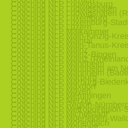
Coaching NLP Ludwigsburg
Coaching NLP Ludwigshafen
Coaching NLP Ludwigshafen (R
Coaching NLP Luxemburg
Coaching NLP Luxemburg-Stad
Coaching NLP Luzern
Coaching NLP Maikammer
Coaching NLP Main-Kinzig-Krei
Coaching NLP Maintal
Coaching NLP Main-Tanus-Krei
Coaching NLP Mainz
Coaching NLP Mainz-Bingen
Coaching NLP Mainz (Rheinland
Coaching NLP Mannheim
Coaching NLP Mannheim am N
Coaching NLP Mannheim (Bade
Coaching NLP Marburg
Coaching NLP Marburg-Bieden
Coaching NLP Maxdorf
Coaching NLP Mayen
Coaching NLP Memmingen
Coaching NLP Merzig
Coaching NLP Region-Nürnber
Coaching NLP Metropolregion-St
Coaching NLP Michelstadt
Coaching NLP Moerfelden-Walld
Coaching NLP Mörlenbach
Coaching NLP Mörstadt