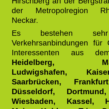
Hirschberg an der Bergstraß
der Metropolregion Rhe
Neckar.
Es bestehen seh
Verkehrsanbindungen für 
Interessenten aus d
Heidelberg, Man
Ludwigshafen, Kaisers
Saarbrücken, Frankfur
Düsseldorf, Dortmund
Wiesbaden, Kassel, H