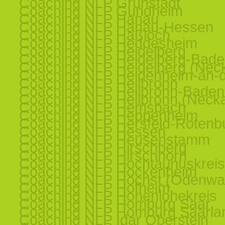
Coaching NLP Grünstadt
Coaching NLP Gundheim
Coaching NLP Hanau
Coaching NLP Hanau-Hessen
Coaching NLP Haßloch
Coaching NLP Heddesheim
Coaching NLP Heidelberg
Coaching NLP Heidelberg-Bad
Coaching NLP Heidelberg (Nec
Coaching NLP Heidenheim-an-d
Coaching NLP Heilbronn
Coaching NLP Heilbronn-Baden
Coaching NLP Heilbronn (Necka
Coaching NLP Hemsbach
Coaching NLP Heppenheim
Coaching NLP Hersfeld-Rotenb
Coaching NLP Hessen
Coaching NLP Heusenstamm
Coaching NLP Hirschberg
Coaching NLP Hirschhorn
Coaching NLP Hochtaunuskreis
Coaching NLP Hockenheim
Coaching NLP Höchst (Odenwa
Coaching NLP Hofheim
Coaching NLP Hohenlohekreis
Coaching NLP Homburg Saar
Coaching NLP Homburg Saarla
Coaching NLP Idar Oberstein