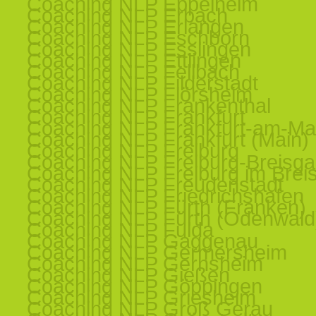
Coaching NLP Eppelheim
Coaching NLP Erbach
Coaching NLP Erlangen
Coaching NLP Eschborn
Coaching NLP Esslingen
Coaching NLP Ettlingen
Coaching NLP Fellbach
Coaching NLP Filderstadt
Coaching NLP Flörsheim
Coaching NLP Frankenthal
Coaching NLP Frankfurt
Coaching NLP Frankfurt-am-Ma
Coaching NLP Frankfurt (Main)
Coaching NLP Freiburg
Coaching NLP Freiburg-Breisg
Coaching NLP Freiburg im Brei
Coaching NLP Freudenstadt
Coaching NLP Friedrichshafen
Coaching NLP Fürth (Franken)
Coaching NLP Fürth (Odenwald
Coaching NLP Fulda
Coaching NLP Gaggenau
Coaching NLP Germersheim
Coaching NLP Gernsheim
Coaching NLP Gießen
Coaching NLP Göppingen
Coaching NLP Griesheim
Coaching NLP Groß Gerau