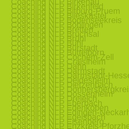
Coaching NLP Birkenau
Coaching NLP Birkenfeld
Coaching NLP Bitburg-Pruem
Coaching NLP Blieskastel
Coaching NLP Bodenseekreis
Coaching NLP Böblingen
Coaching NLP Bretten
Coaching NLP Bruchsal
Coaching NLP Brühl
Coaching NLP Bühl
Coaching NLP Bürstadt
Coaching NLP Büttelborn
Coaching NLP Cochem-Zell
Coaching NLP Craislheim
Coaching NLP Dahn
Coaching NLP Darmstadt
Coaching NLP Darmstadt-Hess
Coaching NLP Deidesheim
Coaching NLP Dietzenbach
Coaching NLP Donnersbergkrei
Coaching NLP Dossenheim
Coaching NLP Dreieich
Coaching NLP Eberbach
Coaching NLP Edenkoben
Coaching NLP Edingen-Neckar
Coaching NLP Egelsbach
Coaching NLP Eisenberg
Coaching NLP Enzkreis-Pforzh