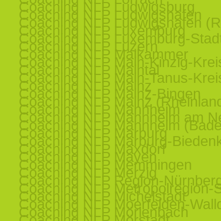
Coaching NLP Ludwigsburg
Coaching NLP Ludwigshafen
Coaching NLP Ludwigshafen (R
Coaching NLP Luxemburg
Coaching NLP Luxemburg-Stad
Coaching NLP Luzern
Coaching NLP Maikammer
Coaching NLP Main-Kinzig-Krei
Coaching NLP Maintal
Coaching NLP Main-Tanus-Krei
Coaching NLP Mainz
Coaching NLP Mainz-Bingen
Coaching NLP Mainz (Rheinland
Coaching NLP Mannheim
Coaching NLP Mannheim am N
Coaching NLP Mannheim (Bade
Coaching NLP Marburg
Coaching NLP Marburg-Bieden
Coaching NLP Maxdorf
Coaching NLP Mayen
Coaching NLP Memmingen
Coaching NLP Merzig
Coaching NLP Region-Nürnber
Coaching NLP Metropolregion-St
Coaching NLP Michelstadt
Coaching NLP Moerfelden-Walld
Coaching NLP Mörlenbach
Coaching NLP Mörstadt