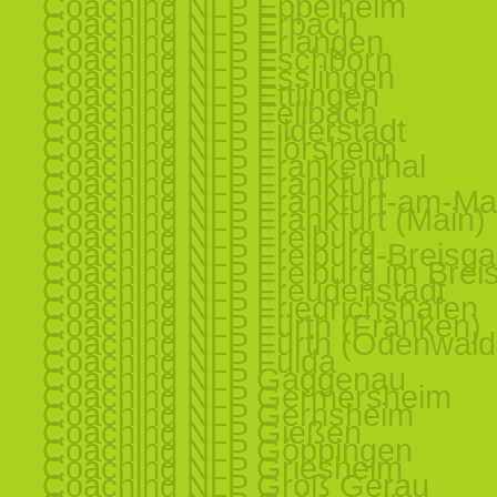
Coaching NLP Eppelheim
Coaching NLP Erbach
Coaching NLP Erlangen
Coaching NLP Eschborn
Coaching NLP Esslingen
Coaching NLP Ettlingen
Coaching NLP Fellbach
Coaching NLP Filderstadt
Coaching NLP Flörsheim
Coaching NLP Frankenthal
Coaching NLP Frankfurt
Coaching NLP Frankfurt-am-Ma
Coaching NLP Frankfurt (Main)
Coaching NLP Freiburg
Coaching NLP Freiburg-Breisg
Coaching NLP Freiburg im Brei
Coaching NLP Freudenstadt
Coaching NLP Friedrichshafen
Coaching NLP Fürth (Franken)
Coaching NLP Fürth (Odenwald
Coaching NLP Fulda
Coaching NLP Gaggenau
Coaching NLP Germersheim
Coaching NLP Gernsheim
Coaching NLP Gießen
Coaching NLP Göppingen
Coaching NLP Griesheim
Coaching NLP Groß Gerau