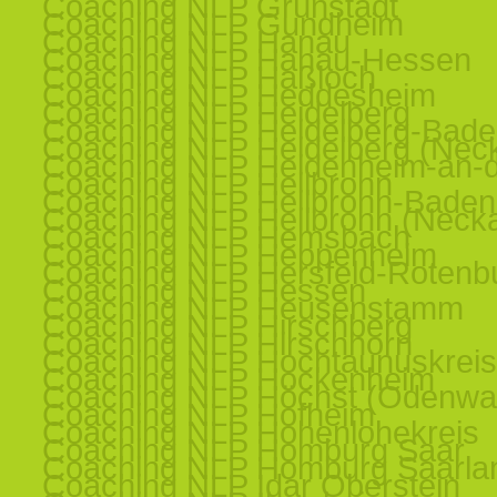
Coaching NLP Grünstadt
Coaching NLP Gundheim
Coaching NLP Hanau
Coaching NLP Hanau-Hessen
Coaching NLP Haßloch
Coaching NLP Heddesheim
Coaching NLP Heidelberg
Coaching NLP Heidelberg-Bad
Coaching NLP Heidelberg (Nec
Coaching NLP Heidenheim-an-d
Coaching NLP Heilbronn
Coaching NLP Heilbronn-Baden
Coaching NLP Heilbronn (Necka
Coaching NLP Hemsbach
Coaching NLP Heppenheim
Coaching NLP Hersfeld-Rotenb
Coaching NLP Hessen
Coaching NLP Heusenstamm
Coaching NLP Hirschberg
Coaching NLP Hirschhorn
Coaching NLP Hochtaunuskreis
Coaching NLP Hockenheim
Coaching NLP Höchst (Odenwa
Coaching NLP Hofheim
Coaching NLP Hohenlohekreis
Coaching NLP Homburg Saar
Coaching NLP Homburg Saarla
Coaching NLP Idar Oberstein