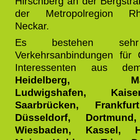
Hirschberg an der Bergstraß
der Metropolregion Rhe
Neckar.
Es bestehen seh
Verkehrsanbindungen für 
Interessenten aus d
Heidelberg, Man
Ludwigshafen, Kaisers
Saarbrücken, Frankfur
Düsseldorf, Dortmund
Wiesbaden, Kassel, H