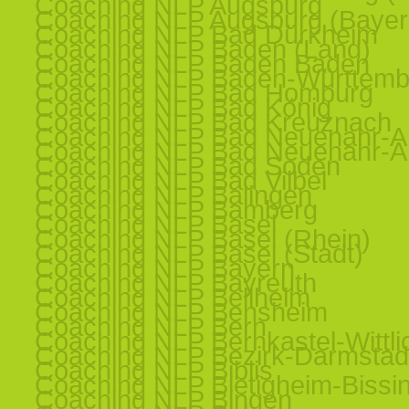
Coaching NLP Augsburg
Coaching NLP Augsburg (Bayer
Coaching NLP Bad Dürkheim
Coaching NLP Baden (Land)
Coaching NLP Baden Baden
Coaching NLP Baden-Württemb
Coaching NLP Bad Homburg
Coaching NLP Bad König
Coaching NLP Bad Kreuznach
Coaching NLP Bad Neuenahr-Ah
Coaching NLP Bad Neuenahr-Ah
Coaching NLP Bad Soden
Coaching NLP Bad Vilbel
Coaching NLP Balingen
Coaching NLP Bamberg
Coaching NLP Basel
Coaching NLP Basel (Rhein)
Coaching NLP Basel (Stadt)
Coaching NLP Bayern
Coaching NLP Bayreuth
Coaching NLP Bellheim
Coaching NLP Bensheim
Coaching NLP Bern
Coaching NLP Bernkastel-Wittli
Coaching NLP Bezirk-Darmstad
Coaching NLP Biblis
Coaching NLP Bietigheim-Bissi
Coaching NLP Bingen