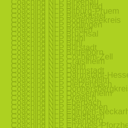
Coaching NLP Birkenau
Coaching NLP Birkenfeld
Coaching NLP Bitburg-Pruem
Coaching NLP Blieskastel
Coaching NLP Bodenseekreis
Coaching NLP Böblingen
Coaching NLP Bretten
Coaching NLP Bruchsal
Coaching NLP Brühl
Coaching NLP Bühl
Coaching NLP Bürstadt
Coaching NLP Büttelborn
Coaching NLP Cochem-Zell
Coaching NLP Craislheim
Coaching NLP Dahn
Coaching NLP Darmstadt
Coaching NLP Darmstadt-Hess
Coaching NLP Deidesheim
Coaching NLP Dietzenbach
Coaching NLP Donnersbergkrei
Coaching NLP Dossenheim
Coaching NLP Dreieich
Coaching NLP Eberbach
Coaching NLP Edenkoben
Coaching NLP Edingen-Neckar
Coaching NLP Egelsbach
Coaching NLP Eisenberg
Coaching NLP Enzkreis-Pforzh