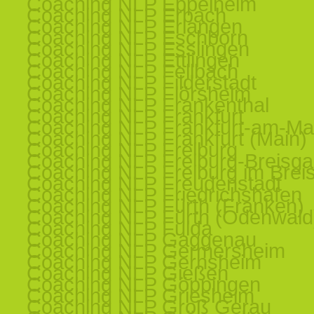
Coaching NLP Eppelheim
Coaching NLP Erbach
Coaching NLP Erlangen
Coaching NLP Eschborn
Coaching NLP Esslingen
Coaching NLP Ettlingen
Coaching NLP Fellbach
Coaching NLP Filderstadt
Coaching NLP Flörsheim
Coaching NLP Frankenthal
Coaching NLP Frankfurt
Coaching NLP Frankfurt-am-Ma
Coaching NLP Frankfurt (Main)
Coaching NLP Freiburg
Coaching NLP Freiburg-Breisg
Coaching NLP Freiburg im Brei
Coaching NLP Freudenstadt
Coaching NLP Friedrichshafen
Coaching NLP Fürth (Franken)
Coaching NLP Fürth (Odenwald
Coaching NLP Fulda
Coaching NLP Gaggenau
Coaching NLP Germersheim
Coaching NLP Gernsheim
Coaching NLP Gießen
Coaching NLP Göppingen
Coaching NLP Griesheim
Coaching NLP Groß Gerau