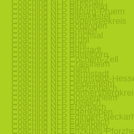
Coaching NLP Birkenau
Coaching NLP Birkenfeld
Coaching NLP Bitburg-Pruem
Coaching NLP Blieskastel
Coaching NLP Bodenseekreis
Coaching NLP Böblingen
Coaching NLP Bretten
Coaching NLP Bruchsal
Coaching NLP Brühl
Coaching NLP Bühl
Coaching NLP Bürstadt
Coaching NLP Büttelborn
Coaching NLP Cochem-Zell
Coaching NLP Craislheim
Coaching NLP Dahn
Coaching NLP Darmstadt
Coaching NLP Darmstadt-Hess
Coaching NLP Deidesheim
Coaching NLP Dietzenbach
Coaching NLP Donnersbergkrei
Coaching NLP Dossenheim
Coaching NLP Dreieich
Coaching NLP Eberbach
Coaching NLP Edenkoben
Coaching NLP Edingen-Neckar
Coaching NLP Egelsbach
Coaching NLP Eisenberg
Coaching NLP Enzkreis-Pforzh