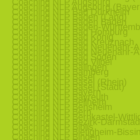
Coaching NLP Augsburg
Coaching NLP Augsburg (Bayer
Coaching NLP Bad Dürkheim
Coaching NLP Baden (Land)
Coaching NLP Baden Baden
Coaching NLP Baden-Württemb
Coaching NLP Bad Homburg
Coaching NLP Bad König
Coaching NLP Bad Kreuznach
Coaching NLP Bad Neuenahr-Ah
Coaching NLP Bad Neuenahr-Ah
Coaching NLP Bad Soden
Coaching NLP Bad Vilbel
Coaching NLP Balingen
Coaching NLP Bamberg
Coaching NLP Basel
Coaching NLP Basel (Rhein)
Coaching NLP Basel (Stadt)
Coaching NLP Bayern
Coaching NLP Bayreuth
Coaching NLP Bellheim
Coaching NLP Bensheim
Coaching NLP Bern
Coaching NLP Bernkastel-Wittli
Coaching NLP Bezirk-Darmstad
Coaching NLP Biblis
Coaching NLP Bietigheim-Bissi
Coaching NLP Bingen