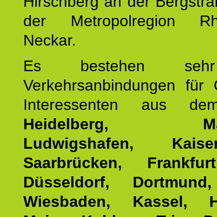
Hirschberg an der Bergstraß
der Metropolregion Rhe
Neckar.
Es bestehen seh
Verkehrsanbindungen für 
Interessenten aus d
Heidelberg, Man
Ludwigshafen, Kaisers
Saarbrücken, Frankfur
Düsseldorf, Dortmund
Wiesbaden, Kassel, H