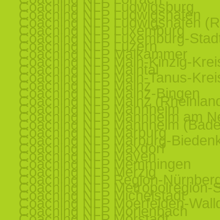
Coaching NLP Ludwigsburg
Coaching NLP Ludwigshafen
Coaching NLP Ludwigshafen (R
Coaching NLP Luxemburg
Coaching NLP Luxemburg-Stad
Coaching NLP Luzern
Coaching NLP Maikammer
Coaching NLP Main-Kinzig-Krei
Coaching NLP Maintal
Coaching NLP Main-Tanus-Krei
Coaching NLP Mainz
Coaching NLP Mainz-Bingen
Coaching NLP Mainz (Rheinland
Coaching NLP Mannheim
Coaching NLP Mannheim am N
Coaching NLP Mannheim (Bade
Coaching NLP Marburg
Coaching NLP Marburg-Bieden
Coaching NLP Maxdorf
Coaching NLP Mayen
Coaching NLP Memmingen
Coaching NLP Merzig
Coaching NLP Region-Nürnber
Coaching NLP Metropolregion-St
Coaching NLP Michelstadt
Coaching NLP Moerfelden-Walld
Coaching NLP Mörlenbach
Coaching NLP Mörstadt