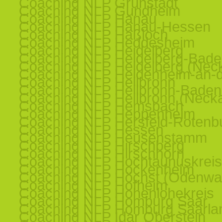
Coaching NLP Grünstadt
Coaching NLP Gundheim
Coaching NLP Hanau
Coaching NLP Hanau-Hessen
Coaching NLP Haßloch
Coaching NLP Heddesheim
Coaching NLP Heidelberg
Coaching NLP Heidelberg-Bad
Coaching NLP Heidelberg (Nec
Coaching NLP Heidenheim-an-d
Coaching NLP Heilbronn
Coaching NLP Heilbronn-Baden
Coaching NLP Heilbronn (Necka
Coaching NLP Hemsbach
Coaching NLP Heppenheim
Coaching NLP Hersfeld-Rotenb
Coaching NLP Hessen
Coaching NLP Heusenstamm
Coaching NLP Hirschberg
Coaching NLP Hirschhorn
Coaching NLP Hochtaunuskreis
Coaching NLP Hockenheim
Coaching NLP Höchst (Odenwa
Coaching NLP Hofheim
Coaching NLP Hohenlohekreis
Coaching NLP Homburg Saar
Coaching NLP Homburg Saarla
Coaching NLP Idar Oberstein