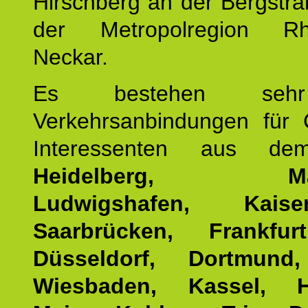
Hirschberg an der Bergstraß
der Metropolregion Rhe
Neckar.
Es bestehen seh
Verkehrsanbindungen für 
Interessenten aus d
Heidelberg, Man
Ludwigshafen, Kaisers
Saarbrücken, Frankfur
Düsseldorf, Dortmund
Wiesbaden, Kassel, H