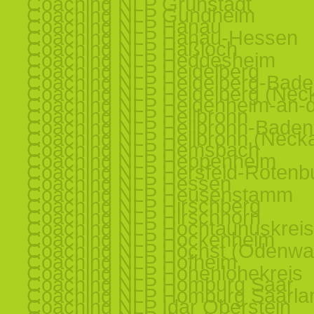
Coaching NLP Grünstadt
Coaching NLP Gundheim
Coaching NLP Hanau
Coaching NLP Hanau-Hessen
Coaching NLP Haßloch
Coaching NLP Heddesheim
Coaching NLP Heidelberg
Coaching NLP Heidelberg-Bad
Coaching NLP Heidelberg (Nec
Coaching NLP Heidenheim-an-d
Coaching NLP Heilbronn
Coaching NLP Heilbronn-Baden
Coaching NLP Heilbronn (Necka
Coaching NLP Hemsbach
Coaching NLP Heppenheim
Coaching NLP Hersfeld-Rotenb
Coaching NLP Hessen
Coaching NLP Heusenstamm
Coaching NLP Hirschberg
Coaching NLP Hirschhorn
Coaching NLP Hochtaunuskreis
Coaching NLP Hockenheim
Coaching NLP Höchst (Odenwa
Coaching NLP Hofheim
Coaching NLP Hohenlohekreis
Coaching NLP Homburg Saar
Coaching NLP Homburg Saarla
Coaching NLP Idar Oberstein