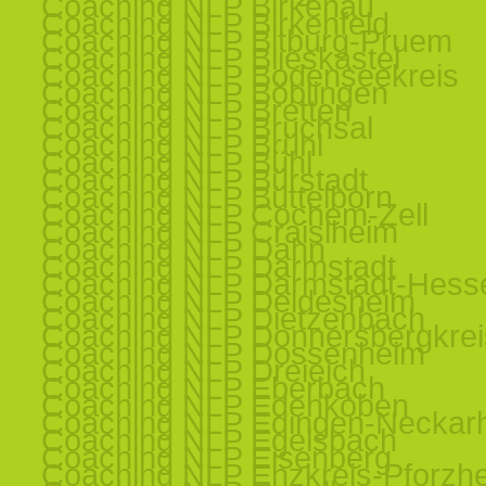
Coaching NLP Birkenau
Coaching NLP Birkenfeld
Coaching NLP Bitburg-Pruem
Coaching NLP Blieskastel
Coaching NLP Bodenseekreis
Coaching NLP Böblingen
Coaching NLP Bretten
Coaching NLP Bruchsal
Coaching NLP Brühl
Coaching NLP Bühl
Coaching NLP Bürstadt
Coaching NLP Büttelborn
Coaching NLP Cochem-Zell
Coaching NLP Craislheim
Coaching NLP Dahn
Coaching NLP Darmstadt
Coaching NLP Darmstadt-Hess
Coaching NLP Deidesheim
Coaching NLP Dietzenbach
Coaching NLP Donnersbergkrei
Coaching NLP Dossenheim
Coaching NLP Dreieich
Coaching NLP Eberbach
Coaching NLP Edenkoben
Coaching NLP Edingen-Neckar
Coaching NLP Egelsbach
Coaching NLP Eisenberg
Coaching NLP Enzkreis-Pforzh