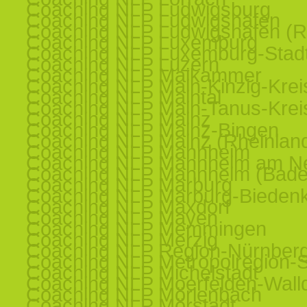
Coaching NLP Ludwigsburg
Coaching NLP Ludwigshafen
Coaching NLP Ludwigshafen (R
Coaching NLP Luxemburg
Coaching NLP Luxemburg-Stad
Coaching NLP Luzern
Coaching NLP Maikammer
Coaching NLP Main-Kinzig-Krei
Coaching NLP Maintal
Coaching NLP Main-Tanus-Krei
Coaching NLP Mainz
Coaching NLP Mainz-Bingen
Coaching NLP Mainz (Rheinland
Coaching NLP Mannheim
Coaching NLP Mannheim am N
Coaching NLP Mannheim (Bade
Coaching NLP Marburg
Coaching NLP Marburg-Bieden
Coaching NLP Maxdorf
Coaching NLP Mayen
Coaching NLP Memmingen
Coaching NLP Merzig
Coaching NLP Region-Nürnber
Coaching NLP Metropolregion-St
Coaching NLP Michelstadt
Coaching NLP Moerfelden-Walld
Coaching NLP Mörlenbach
Coaching NLP Mörstadt