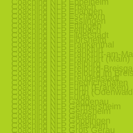
Coaching NLP Eppelheim
Coaching NLP Erbach
Coaching NLP Erlangen
Coaching NLP Eschborn
Coaching NLP Esslingen
Coaching NLP Ettlingen
Coaching NLP Fellbach
Coaching NLP Filderstadt
Coaching NLP Flörsheim
Coaching NLP Frankenthal
Coaching NLP Frankfurt
Coaching NLP Frankfurt-am-Ma
Coaching NLP Frankfurt (Main)
Coaching NLP Freiburg
Coaching NLP Freiburg-Breisg
Coaching NLP Freiburg im Brei
Coaching NLP Freudenstadt
Coaching NLP Friedrichshafen
Coaching NLP Fürth (Franken)
Coaching NLP Fürth (Odenwald
Coaching NLP Fulda
Coaching NLP Gaggenau
Coaching NLP Germersheim
Coaching NLP Gernsheim
Coaching NLP Gießen
Coaching NLP Göppingen
Coaching NLP Griesheim
Coaching NLP Groß Gerau