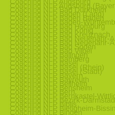
Coaching NLP Augsburg
Coaching NLP Augsburg (Bayer
Coaching NLP Bad Dürkheim
Coaching NLP Baden (Land)
Coaching NLP Baden Baden
Coaching NLP Baden-Württemb
Coaching NLP Bad Homburg
Coaching NLP Bad König
Coaching NLP Bad Kreuznach
Coaching NLP Bad Neuenahr-Ah
Coaching NLP Bad Neuenahr-Ah
Coaching NLP Bad Soden
Coaching NLP Bad Vilbel
Coaching NLP Balingen
Coaching NLP Bamberg
Coaching NLP Basel
Coaching NLP Basel (Rhein)
Coaching NLP Basel (Stadt)
Coaching NLP Bayern
Coaching NLP Bayreuth
Coaching NLP Bellheim
Coaching NLP Bensheim
Coaching NLP Bern
Coaching NLP Bernkastel-Wittli
Coaching NLP Bezirk-Darmstad
Coaching NLP Biblis
Coaching NLP Bietigheim-Bissi
Coaching NLP Bingen