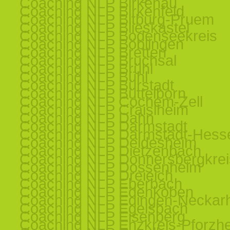
Coaching NLP Birkenau
Coaching NLP Birkenfeld
Coaching NLP Bitburg-Pruem
Coaching NLP Blieskastel
Coaching NLP Bodenseekreis
Coaching NLP Böblingen
Coaching NLP Bretten
Coaching NLP Bruchsal
Coaching NLP Brühl
Coaching NLP Bühl
Coaching NLP Bürstadt
Coaching NLP Büttelborn
Coaching NLP Cochem-Zell
Coaching NLP Craislheim
Coaching NLP Dahn
Coaching NLP Darmstadt
Coaching NLP Darmstadt-Hess
Coaching NLP Deidesheim
Coaching NLP Dietzenbach
Coaching NLP Donnersbergkrei
Coaching NLP Dossenheim
Coaching NLP Dreieich
Coaching NLP Eberbach
Coaching NLP Edenkoben
Coaching NLP Edingen-Neckar
Coaching NLP Egelsbach
Coaching NLP Eisenberg
Coaching NLP Enzkreis-Pforzh