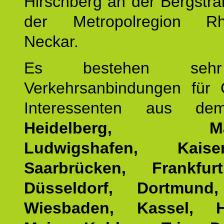
Hirschberg an der Bergstraß
der Metropolregion Rhe
Neckar.
Es bestehen seh
Verkehrsanbindungen für 
Interessenten aus d
Heidelberg, Man
Ludwigshafen, Kaisers
Saarbrücken, Frankfur
Düsseldorf, Dortmund
Wiesbaden, Kassel, H