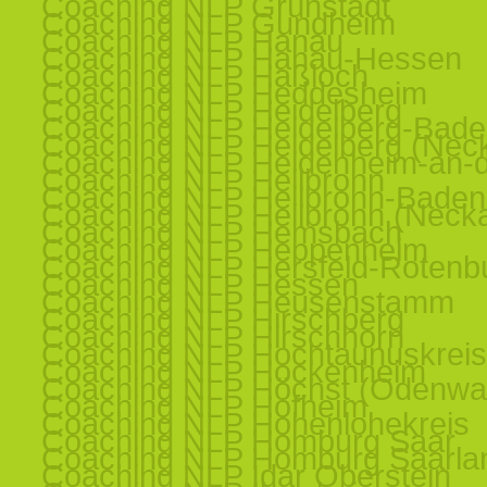
Coaching NLP Grünstadt
Coaching NLP Gundheim
Coaching NLP Hanau
Coaching NLP Hanau-Hessen
Coaching NLP Haßloch
Coaching NLP Heddesheim
Coaching NLP Heidelberg
Coaching NLP Heidelberg-Bad
Coaching NLP Heidelberg (Nec
Coaching NLP Heidenheim-an-d
Coaching NLP Heilbronn
Coaching NLP Heilbronn-Baden
Coaching NLP Heilbronn (Necka
Coaching NLP Hemsbach
Coaching NLP Heppenheim
Coaching NLP Hersfeld-Rotenb
Coaching NLP Hessen
Coaching NLP Heusenstamm
Coaching NLP Hirschberg
Coaching NLP Hirschhorn
Coaching NLP Hochtaunuskreis
Coaching NLP Hockenheim
Coaching NLP Höchst (Odenwa
Coaching NLP Hofheim
Coaching NLP Hohenlohekreis
Coaching NLP Homburg Saar
Coaching NLP Homburg Saarla
Coaching NLP Idar Oberstein