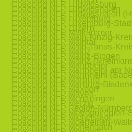
Coaching NLP Ludwigsburg
Coaching NLP Ludwigshafen
Coaching NLP Ludwigshafen (R
Coaching NLP Luxemburg
Coaching NLP Luxemburg-Stad
Coaching NLP Luzern
Coaching NLP Maikammer
Coaching NLP Main-Kinzig-Krei
Coaching NLP Maintal
Coaching NLP Main-Tanus-Krei
Coaching NLP Mainz
Coaching NLP Mainz-Bingen
Coaching NLP Mainz (Rheinland
Coaching NLP Mannheim
Coaching NLP Mannheim am N
Coaching NLP Mannheim (Bade
Coaching NLP Marburg
Coaching NLP Marburg-Bieden
Coaching NLP Maxdorf
Coaching NLP Mayen
Coaching NLP Memmingen
Coaching NLP Merzig
Coaching NLP Region-Nürnber
Coaching NLP Metropolregion-St
Coaching NLP Michelstadt
Coaching NLP Moerfelden-Walld
Coaching NLP Mörlenbach
Coaching NLP Mörstadt