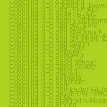
Coaching NLP Augsburg
Coaching NLP Augsburg (Bayer
Coaching NLP Bad Dürkheim
Coaching NLP Baden (Land)
Coaching NLP Baden Baden
Coaching NLP Baden-Württemb
Coaching NLP Bad Homburg
Coaching NLP Bad König
Coaching NLP Bad Kreuznach
Coaching NLP Bad Neuenahr-Ah
Coaching NLP Bad Neuenahr-Ah
Coaching NLP Bad Soden
Coaching NLP Bad Vilbel
Coaching NLP Balingen
Coaching NLP Bamberg
Coaching NLP Basel
Coaching NLP Basel (Rhein)
Coaching NLP Basel (Stadt)
Coaching NLP Bayern
Coaching NLP Bayreuth
Coaching NLP Bellheim
Coaching NLP Bensheim
Coaching NLP Bern
Coaching NLP Bernkastel-Wittli
Coaching NLP Bezirk-Darmstad
Coaching NLP Biblis
Coaching NLP Bietigheim-Bissi
Coaching NLP Bingen