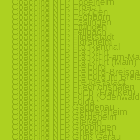
Coaching NLP Eppelheim
Coaching NLP Erbach
Coaching NLP Erlangen
Coaching NLP Eschborn
Coaching NLP Esslingen
Coaching NLP Ettlingen
Coaching NLP Fellbach
Coaching NLP Filderstadt
Coaching NLP Flörsheim
Coaching NLP Frankenthal
Coaching NLP Frankfurt
Coaching NLP Frankfurt-am-Ma
Coaching NLP Frankfurt (Main)
Coaching NLP Freiburg
Coaching NLP Freiburg-Breisg
Coaching NLP Freiburg im Brei
Coaching NLP Freudenstadt
Coaching NLP Friedrichshafen
Coaching NLP Fürth (Franken)
Coaching NLP Fürth (Odenwald
Coaching NLP Fulda
Coaching NLP Gaggenau
Coaching NLP Germersheim
Coaching NLP Gernsheim
Coaching NLP Gießen
Coaching NLP Göppingen
Coaching NLP Griesheim
Coaching NLP Groß Gerau