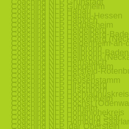
Coaching NLP Grünstadt
Coaching NLP Gundheim
Coaching NLP Hanau
Coaching NLP Hanau-Hessen
Coaching NLP Haßloch
Coaching NLP Heddesheim
Coaching NLP Heidelberg
Coaching NLP Heidelberg-Bad
Coaching NLP Heidelberg (Nec
Coaching NLP Heidenheim-an-d
Coaching NLP Heilbronn
Coaching NLP Heilbronn-Baden
Coaching NLP Heilbronn (Necka
Coaching NLP Hemsbach
Coaching NLP Heppenheim
Coaching NLP Hersfeld-Rotenb
Coaching NLP Hessen
Coaching NLP Heusenstamm
Coaching NLP Hirschberg
Coaching NLP Hirschhorn
Coaching NLP Hochtaunuskreis
Coaching NLP Hockenheim
Coaching NLP Höchst (Odenwa
Coaching NLP Hofheim
Coaching NLP Hohenlohekreis
Coaching NLP Homburg Saar
Coaching NLP Homburg Saarla
Coaching NLP Idar Oberstein