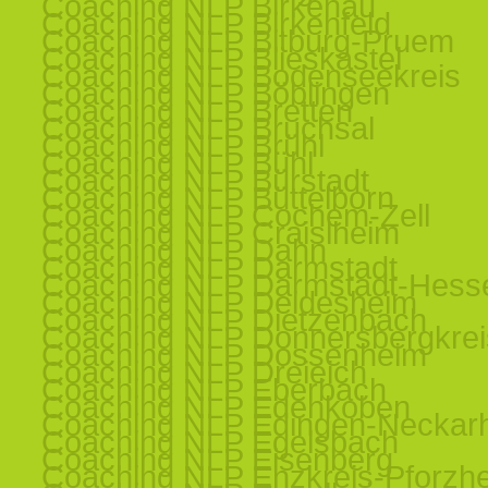
Coaching NLP Birkenau
Coaching NLP Birkenfeld
Coaching NLP Bitburg-Pruem
Coaching NLP Blieskastel
Coaching NLP Bodenseekreis
Coaching NLP Böblingen
Coaching NLP Bretten
Coaching NLP Bruchsal
Coaching NLP Brühl
Coaching NLP Bühl
Coaching NLP Bürstadt
Coaching NLP Büttelborn
Coaching NLP Cochem-Zell
Coaching NLP Craislheim
Coaching NLP Dahn
Coaching NLP Darmstadt
Coaching NLP Darmstadt-Hess
Coaching NLP Deidesheim
Coaching NLP Dietzenbach
Coaching NLP Donnersbergkrei
Coaching NLP Dossenheim
Coaching NLP Dreieich
Coaching NLP Eberbach
Coaching NLP Edenkoben
Coaching NLP Edingen-Neckar
Coaching NLP Egelsbach
Coaching NLP Eisenberg
Coaching NLP Enzkreis-Pforzh