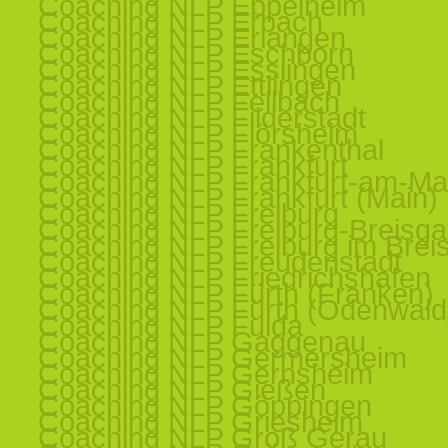
Coaching NLP Eppelheim
Coaching NLP Erbach
Coaching NLP Erlangen
Coaching NLP Eschborn
Coaching NLP Esslingen
Coaching NLP Ettlingen
Coaching NLP Fellbach
Coaching NLP Filderstadt
Coaching NLP Flörsheim
Coaching NLP Frankenthal
Coaching NLP Frankfurt
Coaching NLP Frankfurt-am-Ma
Coaching NLP Frankfurt (Main)
Coaching NLP Freiburg
Coaching NLP Freiburg-Breisg
Coaching NLP Freiburg im Brei
Coaching NLP Freudenstadt
Coaching NLP Friedrichshafen
Coaching NLP Fürth (Franken)
Coaching NLP Fürth (Odenwald
Coaching NLP Fulda
Coaching NLP Gaggenau
Coaching NLP Germersheim
Coaching NLP Gernsheim
Coaching NLP Gießen
Coaching NLP Göppingen
Coaching NLP Griesheim
Coaching NLP Groß Gerau