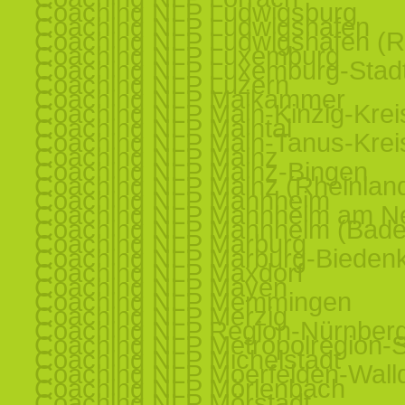
Coaching NLP Ludwigsburg
Coaching NLP Ludwigshafen
Coaching NLP Ludwigshafen (R
Coaching NLP Luxemburg
Coaching NLP Luxemburg-Stad
Coaching NLP Luzern
Coaching NLP Maikammer
Coaching NLP Main-Kinzig-Krei
Coaching NLP Maintal
Coaching NLP Main-Tanus-Krei
Coaching NLP Mainz
Coaching NLP Mainz-Bingen
Coaching NLP Mainz (Rheinland
Coaching NLP Mannheim
Coaching NLP Mannheim am N
Coaching NLP Mannheim (Bade
Coaching NLP Marburg
Coaching NLP Marburg-Bieden
Coaching NLP Maxdorf
Coaching NLP Mayen
Coaching NLP Memmingen
Coaching NLP Merzig
Coaching NLP Region-Nürnber
Coaching NLP Metropolregion-St
Coaching NLP Michelstadt
Coaching NLP Moerfelden-Walld
Coaching NLP Mörlenbach
Coaching NLP Mörstadt