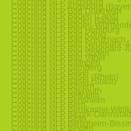
Coaching NLP Augsburg
Coaching NLP Augsburg (Bayer
Coaching NLP Bad Dürkheim
Coaching NLP Baden (Land)
Coaching NLP Baden Baden
Coaching NLP Baden-Württemb
Coaching NLP Bad Homburg
Coaching NLP Bad König
Coaching NLP Bad Kreuznach
Coaching NLP Bad Neuenahr-Ah
Coaching NLP Bad Neuenahr-Ah
Coaching NLP Bad Soden
Coaching NLP Bad Vilbel
Coaching NLP Balingen
Coaching NLP Bamberg
Coaching NLP Basel
Coaching NLP Basel (Rhein)
Coaching NLP Basel (Stadt)
Coaching NLP Bayern
Coaching NLP Bayreuth
Coaching NLP Bellheim
Coaching NLP Bensheim
Coaching NLP Bern
Coaching NLP Bernkastel-Wittli
Coaching NLP Bezirk-Darmstad
Coaching NLP Biblis
Coaching NLP Bietigheim-Bissi
Coaching NLP Bingen