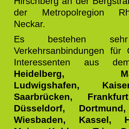
Hirschberg an der Bergstraß
der Metropolregion Rhe
Neckar.
Es bestehen seh
Verkehrsanbindungen für 
Interessenten aus d
Heidelberg, Man
Ludwigshafen, Kaisers
Saarbrücken, Frankfur
Düsseldorf, Dortmund
Wiesbaden, Kassel, H