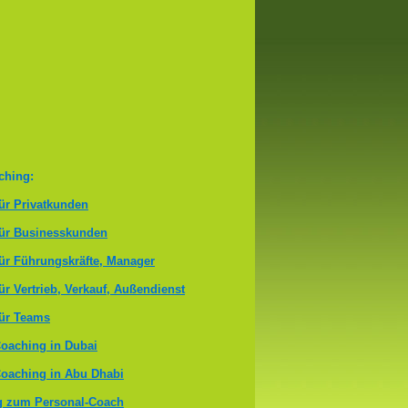
ching:
ür Privatkunden
für Businesskunden
ür Führungskräfte, Manager
ür Vertrieb, Verkauf, Außendienst
ür Teams
oaching in Dubai
oaching in Abu Dhabi
g zum Personal-Coach