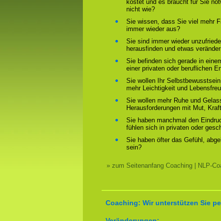
kostet und es braucht für Sie n
nicht wie?
Sie wissen, dass Sie viel mehr F
immer wieder aus?
Sie sind immer wieder unzufriede
herausfinden und etwas verände
Sie befinden sich gerade in ein
einer privaten oder beruflichen E
Sie wollen Ihr Selbstbewusstsein
mehr Leichtigkeit und Lebensfre
Sie wollen mehr Ruhe und Gelass
Herausforderungen mit Mut, Kraf
Sie haben manchmal den Eindruck
fühlen sich in privaten oder ges
Sie haben öfter das Gefühl, abg
sein?
» zum Seitenanfang Coaching | NLP-Coa
Coaching: Wir unterstützen Sie pe
Veränderungen: