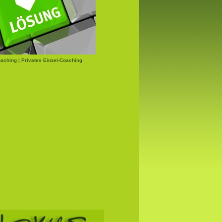
aching | Privates Einzel-Coaching