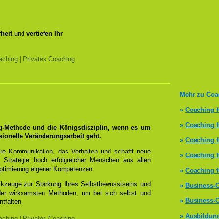
heit
und
vertiefen Ihr
ching | Privates Coaching
Mehr zu Coa
»
Coaching f
»
Coaching 
ng-Methode und die Königsdisziplin, wenn es um
sionelle Veränderungsarbeit geht.
»
Coaching f
re Kommunikation, das Verhalten und schafft neue
»
Coaching f
 Strategie hoch erfolgreicher Menschen aus allen
ptimierung eigener Kompetenzen.
»
Coaching f
erkzeuge zur Stärkung Ihres Selbstbewusstseins und
»
Business-C
 der wirksamsten Methoden, um bei sich selbst und
»
Business-C
ntfalten.
»
Ausbildun
ching | Privates Coaching