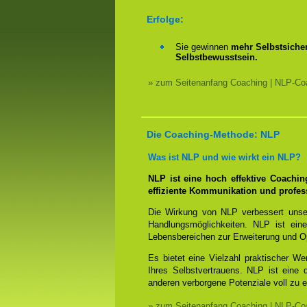
Erfolge:
Sie gewinnen
mehr Selbstsicher
Selbstbewusstsein.
» zum Seitenanfang Coaching | NLP-Coa
Die Coaching-Methode: NLP
Was ist NLP und wie wirkt ein NLP?
NLP ist eine hoch effektive Coachi
effiziente Kommunikation und profes
Die Wirkung von NLP verbessert unse
Handlungsmöglichkeiten. NLP ist eine
Lebensbereichen zur Erweiterung und O
Es bietet eine Vielzahl praktischer W
Ihres Selbstvertrauens. NLP ist eine
anderen verborgene Potenziale voll zu e
» zum Seitenanfang Coaching | NLP-Coa