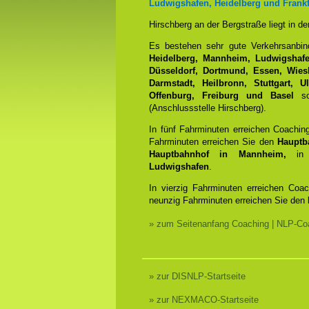
Ludwigshafen, Heidelberg und Frankf
Hirschberg an der Bergstraße liegt in d
Es bestehen sehr gute Verkehrsanbi
Heidelberg, Mannheim, Ludwigshafen
Düsseldorf, Dortmund, Essen, Wiesb
Darmstadt, Heilbronn, Stuttgart, 
Offenburg, Freiburg und Basel
sow
(Anschlussstelle Hirschberg).
In fünf Fahrminuten erreichen Coachin
Fahrminuten erreichen Sie den
Hauptb
Hauptbahnhof in Mannheim,
in 
Ludwigshafen
.
In vierzig Fahrminuten erreichen Coa
neunzig Fahrminuten erreichen Sie den
» zum Seitenanfang Coaching | NLP-Coa
» zur DISNLP-Startseite
» zur NEXMACO-Startseite