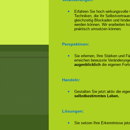
Erfahren Sie hoch wirkungsvoll
Techniken, die Ihr Selbstvertrau
gleichzeitig Blockaden und hinder
werden können. Wir erarbeiten 
praktisch umsetzen können.
Perspektiven:
Sie erlernen, Ihre Stärken und F
erreichen bewusste Veränderungen
augenblicklich
die eigenen Forts
Handeln:
Gestalten Sie jetzt aktiv die eig
selbstbestimmtes Leben.
Lösungen:
Sie setzen Ihre Erkenntnisse jet