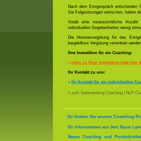
Nach dem Erstgespräch entscheiden S
Sie Folgesitzungen wünschen, haben die
Vorab eine voraussichtliche Anzah
individuellen Gegebenheiten wenig sinnv
Die Honorarvergütung für das Erstge
bargeldlose Vergütung vereinbart werde
Ihre Investition für ein Coaching:
»
Infos zu Ihrer Investition bitte hier 
Ihr Kontakt zu uns:
»
Ihr Kontakt für ein individuelles Co
» zum Seitenanfang Coaching | NLP-Coa
So finden Sie unsere Coaching-Pr
für Interessenten aus dem Raum Lan
Nexus Coaching und Persönlichkei