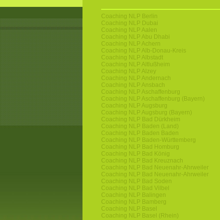
Coaching NLP Berlin
Coaching NLP Dubai
Coaching NLP Aalen
Coaching NLP Abu Dhabi
Coaching NLP Achern
Coaching NLP Alb-Donau-Kreis
Coaching NLP Albstadt
Coaching NLP Altlußheim
Coaching NLP Alzey
Coaching NLP Andernach
Coaching NLP Ansbach
Coaching NLP Aschaffenburg
Coaching NLP Aschaffenburg (Bayern)
Coaching NLP Augsburg
Coaching NLP Augsburg (Bayern)
Coaching NLP Bad Dürkheim
Coaching NLP Baden (Land)
Coaching NLP Baden Baden
Coaching NLP Baden-Württemberg
Coaching NLP Bad Homburg
Coaching NLP Bad König
Coaching NLP Bad Kreuznach
Coaching NLP Bad Neuenahr-Ahrweiler
Coaching NLP Bad Neuenahr-Ahrweiler
Coaching NLP Bad Soden
Coaching NLP Bad Vilbel
Coaching NLP Balingen
Coaching NLP Bamberg
Coaching NLP Basel
Coaching NLP Basel (Rhein)