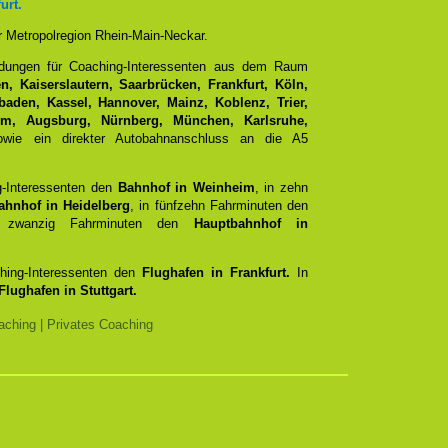
urt.
er Metropolregion Rhein-Main-Neckar.
ndungen für Coaching-Interessenten aus dem Raum
, Kaiserslautern, Saarbrücken, Frankfurt, Köln,
aden, Kassel, Hannover, Mainz, Koblenz, Trier,
Ulm, Augsburg, Nürnberg, München, Karlsruhe,
ie ein direkter Autobahnanschluss an die A5
g-Interessenten den
Bahnhof in Weinheim
, in zehn
ahnhof in Heidelberg
, in fünfzehn Fahrminuten den
zwanzig Fahrminuten den
Hauptbahnhof in
ching-Interessenten den
Flughafen in Frankfurt.
In
Flughafen in Stuttgart.
ching | Privates Coaching