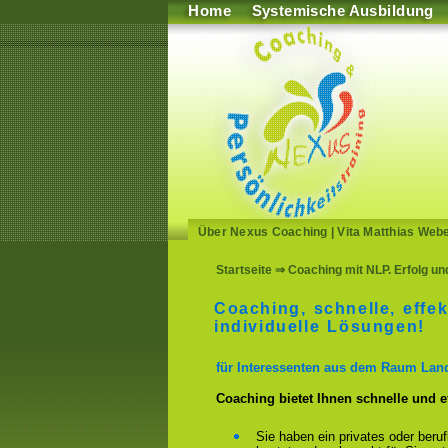
Home
Systemische Ausbildung
Über Nexus Coaching
|
Vita Matthias Web
Startseite
⇒ Coaching mit NLP. Erfolg un
Coaching, schnelle, effek
individuelle Lösungen!
für Interessenten aus dem Raum Lan
Coaching bietet Ihnen schnelle und 
Sie haben ein privates oder beru