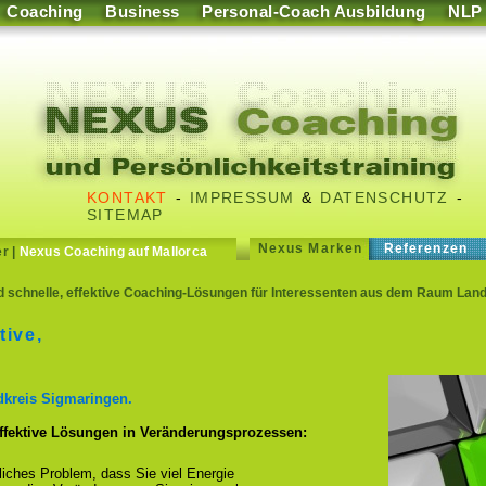
Coaching
Business
Personal-Coach Ausbildung
NLP
KONTAKT
-
IMPRESSUM
&
DATENSCHUTZ
-
SITEMAP
Nexus Marken
Referenzen
er
|
Nexus Coaching auf Mallorca
d schnelle, effektive Coaching-Lösungen für Interessenten aus dem Raum Land
tive,
dkreis Sigmaringen.
effektive Lösungen in Veränderungsprozessen:
fliches Problem, dass Sie viel Energie